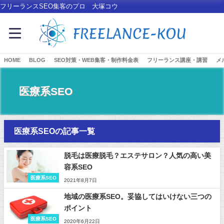
フリーランスSEO集客のプロ 大塚コウ
HOME
BLOG
SEO対策・WEB集客・制作料金表
フリーランス講座・講習
メ
医療系SEO
医療系SEOの記事一覧
脱毛は医療脱毛？エステサロン？人気の高い美
容系SEO
医療系SEO
2021年8月7日
地域の医療系SEO。妥協してはいけない三つの
ポイント
医療系SEO
2020年6月22日