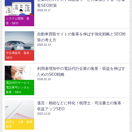
客SEO対策
2026.03.17
システム開発 集
客・SEO
自動車買取サイトの集客を伸ばす強化戦略とSEO対
策の考え方
2026.02.13
中古車販売 集客・
SEO
利用者増加中の電話代行企業の集客・収益を伸ばす
ためのSEO戦略
2026.02.10
電話代行サービス・
電話番号レンタル
集客・SEO
遺言・相続などに特化！税理士・司法書士の集客・
収益アップSEO
2025.12.01
税理士・士業・顧客
獲得