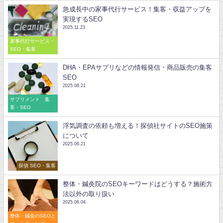
急成長中の家事代行サービス！集客・収益アップを
実現するSEO
2025.11.23
家事代行サービス・
SEO・集客
DHA・EPAサプリなどの情報発信・商品販売の集客
SEO
2025.06.21
サプリメント 集
客・SEO
浮気調査の依頼も増える！探偵社サイトのSEO施策
について
2025.06.21
探偵 SEO・集客
整体・鍼灸院のSEOキーワードはどうする？施術方
法以外の取り扱い
2025.06.04
整体・鍼灸のSEOと