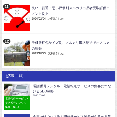
良い・普通・悪い評価別メルカリ出品者受取評価コ
メント例文
2020/02/04 に投稿された
子供服梱包サイズ別。メルカリ匿名配送でオススメ
の種類
2019/10/23 に投稿された
記事一覧
電話番号レンタル・電話転送サービスの集客につな
げるSEO戦略
2026.05.06
電話代行サービス・
電話番号レンタル
集客・SEO
企業向けのシステム開発サービス業者がやるべき集