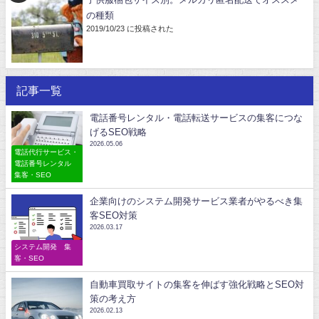
子供服梱包サイズ別。メルカリ匿名配送でオススメ
の種類
2019/10/23 に投稿された
記事一覧
電話番号レンタル・電話転送サービスの集客につな
げるSEO戦略
2026.05.06
電話代行サービス・
電話番号レンタル
集客・SEO
企業向けのシステム開発サービス業者がやるべき集
客SEO対策
2026.03.17
システム開発 集
客・SEO
自動車買取サイトの集客を伸ばす強化戦略とSEO対
策の考え方
2026.02.13