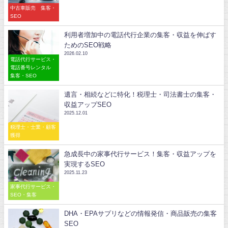
中古車販売 集客・
SEO
利用者増加中の電話代行企業の集客・収益を伸ばす
ためのSEO戦略
2026.02.10
電話代行サービス・
電話番号レンタル
集客・SEO
遺言・相続などに特化！税理士・司法書士の集客・
収益アップSEO
2025.12.01
税理士・士業・顧客
獲得
急成長中の家事代行サービス！集客・収益アップを
実現するSEO
2025.11.23
家事代行サービス・
SEO・集客
DHA・EPAサプリなどの情報発信・商品販売の集客
SEO