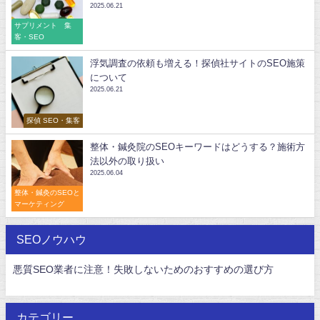
2025.06.21
サプリメント 集
客・SEO
浮気調査の依頼も増える！探偵社サイトのSEO施策
について
2025.06.21
探偵 SEO・集客
整体・鍼灸院のSEOキーワードはどうする？施術方
法以外の取り扱い
2025.06.04
整体・鍼灸のSEOと
マーケティング
SEOノウハウ
悪質SEO業者に注意！失敗しないためのおすすめの選び方
カテゴリー