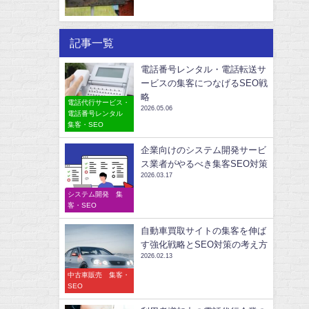
記事一覧
電話番号レンタル・電話転送サ
ービスの集客につなげるSEO戦
略
電話代行サービス・
2026.05.06
電話番号レンタル
集客・SEO
企業向けのシステム開発サービ
ス業者がやるべき集客SEO対策
2026.03.17
システム開発 集
客・SEO
自動車買取サイトの集客を伸ば
す強化戦略とSEO対策の考え方
2026.02.13
中古車販売 集客・
SEO