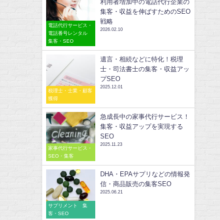
利用者増加中の電話代行企業の
集客・収益を伸ばすためのSEO
戦略
電話代行サービス・
2026.02.10
電話番号レンタル
集客・SEO
遺言・相続などに特化！税理
士・司法書士の集客・収益アッ
プSEO
2025.12.01
税理士・士業・顧客
獲得
急成長中の家事代行サービス！
集客・収益アップを実現する
SEO
2025.11.23
家事代行サービス・
SEO・集客
DHA・EPAサプリなどの情報発
信・商品販売の集客SEO
2025.06.21
サプリメント 集
客・SEO