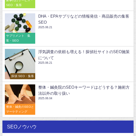
家事代行サービス・
SEO・集客
DHA・EPAサプリなどの情報発信・商品販売の集客
SEO
2025.06.21
サプリメント 集
客・SEO
浮気調査の依頼も増える！探偵社サイトのSEO施策
について
2025.06.21
探偵 SEO・集客
整体・鍼灸院のSEOキーワードはどうする？施術方
法以外の取り扱い
2025.06.04
整体・鍼灸のSEOと
マーケティング
SEOノウハウ