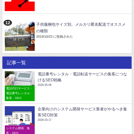
子供服梱包サイズ別。メルカリ匿名配送でオススメ
の種類
2019/10/23 に投稿された
記事一覧
電話番号レンタル・電話転送サービスの集客につな
げるSEO戦略
2026.05.06
電話代行サービス・
電話番号レンタル
集客・SEO
企業向けのシステム開発サービス業者がやるべき集
客SEO対策
2026.03.17
システム開発 集
客・SEO