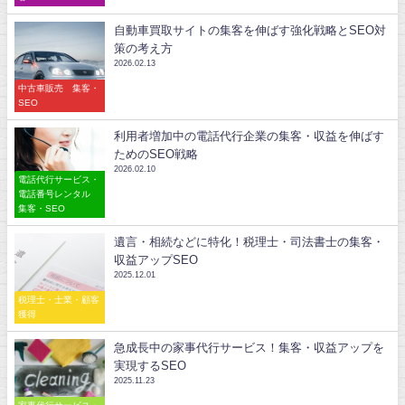
自動車買取サイトの集客を伸ばす強化戦略とSEO対
策の考え方
2026.02.13
中古車販売 集客・
SEO
利用者増加中の電話代行企業の集客・収益を伸ばす
ためのSEO戦略
2026.02.10
電話代行サービス・
電話番号レンタル
集客・SEO
遺言・相続などに特化！税理士・司法書士の集客・
収益アップSEO
2025.12.01
税理士・士業・顧客
獲得
急成長中の家事代行サービス！集客・収益アップを
実現するSEO
2025.11.23