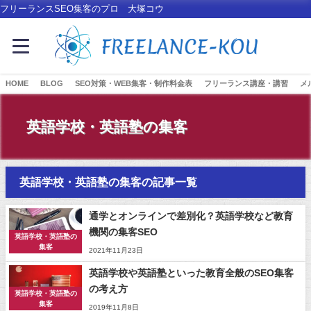
フリーランスSEO集客のプロ 大塚コウ
HOME
BLOG
SEO対策・WEB集客・制作料金表
フリーランス講座・講習
メ
英語学校・英語塾の集客
英語学校・英語塾の集客の記事一覧
通学とオンラインで差別化？英語学校など教育
機関の集客SEO
英語学校・英語塾の
集客
2021年11月23日
英語学校や英語塾といった教育全般のSEO集客
の考え方
英語学校・英語塾の
集客
2019年11月8日