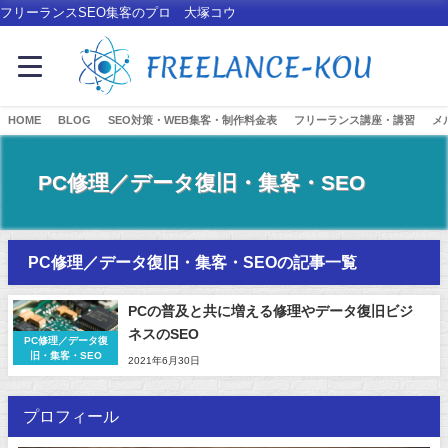
フリーランスSEO集客のプロ 大塚コウ
HOME
BLOG
SEO対策・WEB集客・制作料金表
フリーランス講座・講習
メ
PC修理／データ復旧・集客・SEO
PC修理／データ復旧・集客・SEOの記事一覧
PCの普及と共に増える修理やデータ復旧ビジ
ネスのSEO
PC修理／データ復
旧・集客・SEO
2021年6月30日
プロフィール