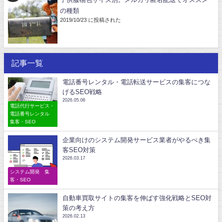
子供服梱包サイズ別。メルカリ匿名配送でオススメ
の種類
2019/10/23 に投稿された
記事一覧
電話番号レンタル・電話転送サービスの集客につな
げるSEO戦略
2026.05.06
電話代行サービス・
電話番号レンタル
集客・SEO
企業向けのシステム開発サービス業者がやるべき集
客SEO対策
2026.03.17
システム開発 集
客・SEO
自動車買取サイトの集客を伸ばす強化戦略とSEO対
策の考え方
2026.02.13