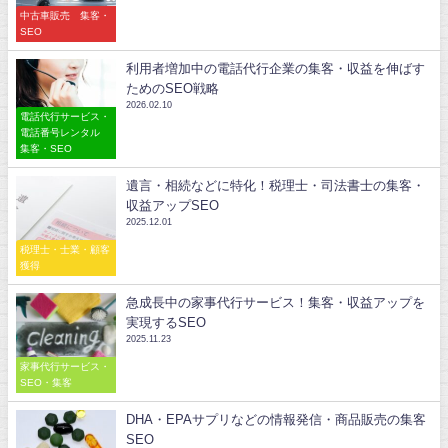
中古車販売 集客・
SEO
利用者増加中の電話代行企業の集客・収益を伸ばす
ためのSEO戦略
2026.02.10
電話代行サービス・
電話番号レンタル
集客・SEO
遺言・相続などに特化！税理士・司法書士の集客・
収益アップSEO
2025.12.01
税理士・士業・顧客
獲得
急成長中の家事代行サービス！集客・収益アップを
実現するSEO
2025.11.23
家事代行サービス・
SEO・集客
DHA・EPAサプリなどの情報発信・商品販売の集客
SEO