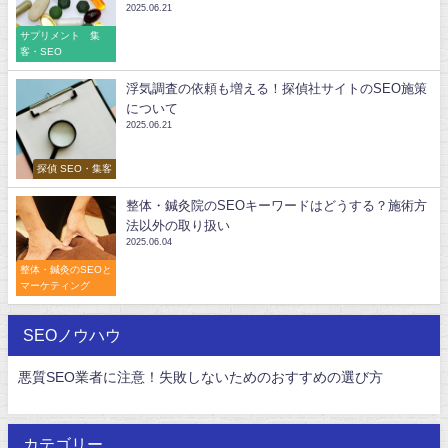
2025.06.21
サプリメント 集
客・SEO
浮気調査の依頼も増える！探偵社サイトのSEO施策
について
2025.06.21
探偵 SEO・集客
整体・鍼灸院のSEOキーワードはどうする？施術方
法以外の取り扱い
2025.06.04
整体・鍼灸のSEOと
マーケティング
SEOノウハウ
悪質SEO業者に注意！失敗しないためのおすすめの選び方
カテゴリー