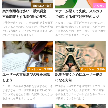
探偵 SEO・集客
メルカリ
案外利用者は多い！浮気調査・
マナーが悪くて失敗。メルカリ
不倫調査をする探偵社の集客
で成功する値下げ交渉のコツ
SEO
少子化が進んでいて、若者の結婚率が低下
メルカリでは、値下げ交渉するためのオフ
していると言われていますが、浮気や不倫
ァー機能が備わっていますが、ベビーやキ
という言葉がメディアなどで取り上げられ
ッズ商品などの一部カテゴリーでは使用す
ないことは無くなりません。...
ることができません。コメン...
ネットショップ集客
ネットショップ集客
ユーザーの言葉選びの幅を意識
記事を書くためにユーザー視点
しよう
になる方法
ユーザーの言葉選びの幅を意識すると、さ
Webサイトやブログを運営する上でユーザ
まざまなキーワードで検索されているコン
ー視点になることは大切です。 SEO対策
テンツでもあなたが書いた記事にひっかか
をする上ではユーザーがどんなキーワード
るようになります。 ここで...
で検索しているかだけで...