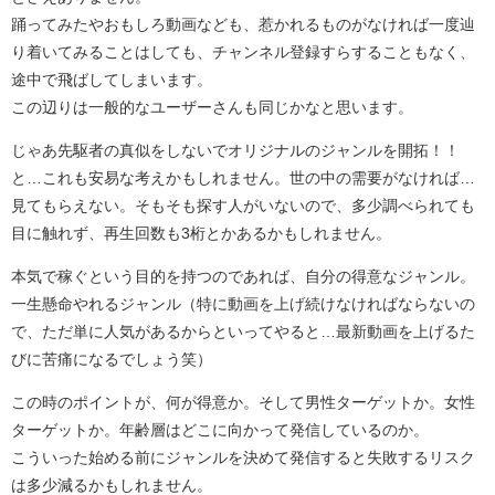
踊ってみたやおもしろ動画なども、惹かれるものがなければ一度辿
り着いてみることはしても、チャンネル登録すらすることもなく、
途中で飛ばしてしまいます。
この辺りは一般的なユーザーさんも同じかなと思います。
じゃあ先駆者の真似をしないでオリジナルのジャンルを開拓！！
と…これも安易な考えかもしれません。世の中の需要がなければ…
見てもらえない。そもそも探す人がいないので、多少調べられても
目に触れず、再生回数も3桁とかあるかもしれません。
本気で稼ぐという目的を持つのであれば、自分の得意なジャンル。
一生懸命やれるジャンル（特に動画を上げ続けなければならないの
で、ただ単に人気があるからといってやると…最新動画を上げるた
びに苦痛になるでしょう笑）
この時のポイントが、何が得意か。そして男性ターゲットか。女性
ターゲットか。年齢層はどこに向かって発信しているのか。
こういった始める前にジャンルを決めて発信すると失敗するリスク
は多少減るかもしれません。