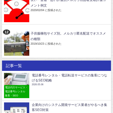
メント例文
2020/02/04 に投稿された
子供服梱包サイズ別。メルカリ匿名配送でオススメ
の種類
2019/10/23 に投稿された
記事一覧
電話番号レンタル・電話転送サービスの集客につな
げるSEO戦略
2026.05.06
電話代行サービス・
電話番号レンタル
集客・SEO
企業向けのシステム開発サービス業者がやるべき集
客SEO対策