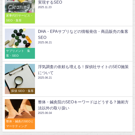
実現するSEO
2025.11.23
家事代行サービス・
SEO・集客
DHA・EPAサプリなどの情報発信・商品販売の集客
SEO
2025.06.21
サプリメント 集
客・SEO
浮気調査の依頼も増える！探偵社サイトのSEO施策
について
2025.06.21
探偵 SEO・集客
整体・鍼灸院のSEOキーワードはどうする？施術方
法以外の取り扱い
2025.06.04
整体・鍼灸のSEOと
マーケティング