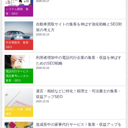
2026.03.17
システム開発 集
客・SEO
自動車買取サイトの集客を伸ばす強化戦略とSEO対
策の考え方
2026.02.13
中古車販売 集客・
SEO
利用者増加中の電話代行企業の集客・収益を伸ばす
ためのSEO戦略
2026.02.10
電話代行サービス・
電話番号レンタル
集客・SEO
遺言・相続などに特化！税理士・司法書士の集客・
収益アップSEO
2025.12.01
税理士・士業・顧客
獲得
急成長中の家事代行サービス！集客・収益アップを