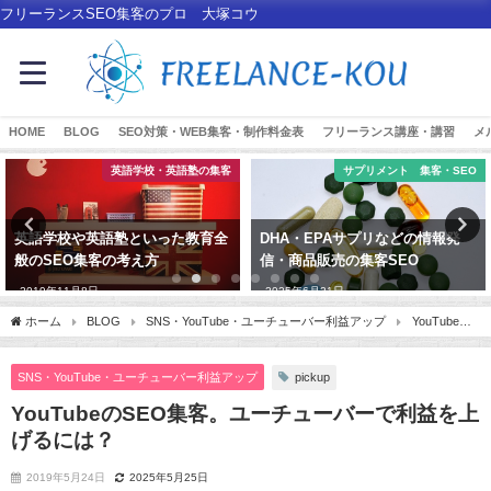
フリーランスSEO集客のプロ 大塚コウ
HOME
BLOG
SEO対策・WEB集客・制作料金表
フリーランス講座・講習
メ
サプリメント 集客・SEO
iPhone修理
DHA・EPAサプリなどの情報発
iPhone修理サービスは地域特化
信・商品販売の集客SEO
型SEOで対策しよう
2025年6月21日
2021年7月28日
ホーム
BLOG
SNS・YouTube・ユーチューバー利益アップ
YouTubeの
SEO集客。ユーチューバーで利益を上げるには？
pickup
SNS・YouTube・ユーチューバー利益アップ
YouTubeのSEO集客。ユーチューバーで利益を上
げるには？
2019年5月24日
2025年5月25日