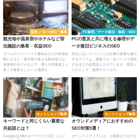
温泉 ／スパ SEO・集客
PC修理／データ復旧・集客・SEO
観光地や温泉宿やホテルなど宿
PCの普及と共に増える修理やデ
泊施設の集客・収益SEO
ータ復旧ビジネスのSEO
ゴールデンウィークや夏休みなどの長期休
現代においてパソコンは仕事の業務を遂行
暇になると、観光客が集まる観光地では、
するアイテム、家庭でも一台ベースで保有
温泉宿やホテルなどで、周りの同業者より
するほどの必需品とされています。普及し
多くの集客をしたいと施策を...
たからこそ、故障やウイルス...
ネットショップ集客
ネットショップ集客
キーワードと同じくらい重要な
オウンドメディアにおすすめの
共起語とは？
SEO対策5選！
Googleは記事のキーワードと同じくらい
オウンドメディアには、小規模なブログか