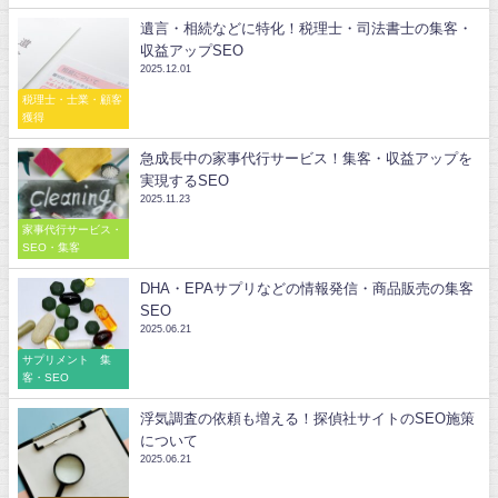
遺言・相続などに特化！税理士・司法書士の集客・
収益アップSEO
2025.12.01
税理士・士業・顧客
獲得
急成長中の家事代行サービス！集客・収益アップを
実現するSEO
2025.11.23
家事代行サービス・
SEO・集客
DHA・EPAサプリなどの情報発信・商品販売の集客
SEO
2025.06.21
サプリメント 集
客・SEO
浮気調査の依頼も増える！探偵社サイトのSEO施策
について
2025.06.21