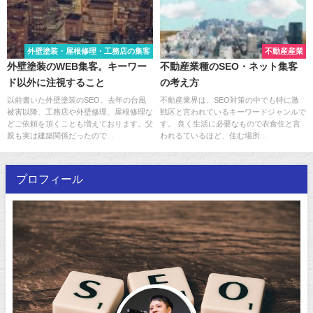
外壁塗装・屋根修理・工務店の集客
不動産産業
外壁塗装のWEB集客。キーワー
不動産業種のSEO・ネット集客
ド以外に注視すること
の考え方
以前書いた外壁塗装のSEO。去年の台風
不動産業界は、SEO対策の中でも特に激
被害以降、工務店や外壁修理、屋根修理な
戦区と言われているキーワードジャンルで
どご依頼を頂くことも増えております。父
す。 良く生活に必要なもので衣食住と言
親も実は建築関係だったので...
われるているほど、住む場所...
プロフィール