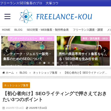
フリーランスSEO集客のプロ 大塚コウ
HOME
BLOG
SEO対策・WEB集客・制作料金表
フリーランス講座・講習
メ
アンティークジュエリー 集客・SEO
美容／脱毛集客・SEO
アンティーク・ジュエリー販売・
男性の美容専用サイト集客を考え
集客のためのSEOについて
る！SEO効果を生み出す術
2022年2月25日
2021年11月23日
ホーム
BLOG
ネットショップ集客
【初心者向け】SEOライティングで
押さえておきたい3つのポイント
ネットショップ集客
【初心者向け】SEOライティングで押さえておき
たい3つのポイント
2020年7月14日
2020年7月14日