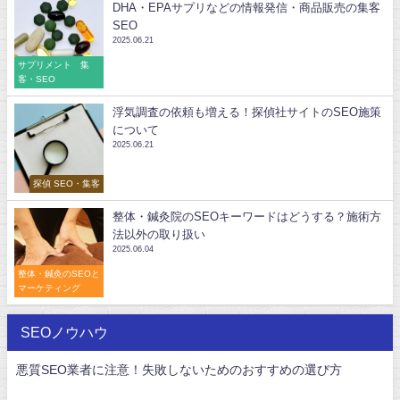
DHA・EPAサプリなどの情報発信・商品販売の集客
SEO
2025.06.21
サプリメント 集
客・SEO
浮気調査の依頼も増える！探偵社サイトのSEO施策
について
2025.06.21
探偵 SEO・集客
整体・鍼灸院のSEOキーワードはどうする？施術方
法以外の取り扱い
2025.06.04
整体・鍼灸のSEOと
マーケティング
SEOノウハウ
悪質SEO業者に注意！失敗しないためのおすすめの選び方