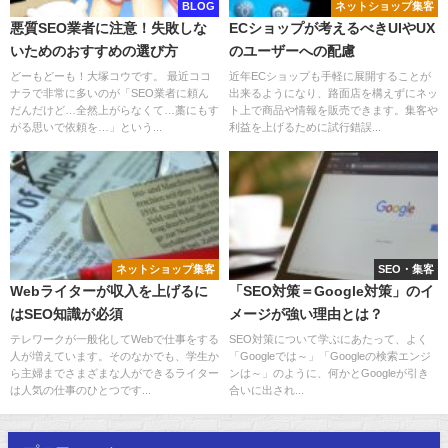
BLOG
ネットショップ集客
悪質SEO業者に注意！失敗しな
ECショップが考えるべきUIやUX
いためのおすすめの選び方
のユーザーへの配慮
どーもどーも！大塚コウです。 最近ココ
近年ECショップも手軽に展開することが
ナラで非常に多いのが「SEO業者に頼ん
出来るようになり、路面店を構えずにネッ
だんだけど…全然上がらなくて…藁にもす
ト上で商品や情報を販売できます。集客や
がる思いで依頼を…」という...
利益を上げるために試行錯誤...
ネットショップ集客
SEO・集客
Webライターが収入を上げるに
「SEO対策＝Google対策」のイ
はSEO知識が必須
メージが強い理由とは？
テレワークが一般化してWebで仕事をする
SEO対策について学ぶにあたって、よく
人が増えています。そのなかでも、学生か
「Googleでは～」「Googleの検索エンジ
ら主婦までさまざまな人ができるライター
ンは～」のように、何かとGoogleが引き
は人気の仕事のひとつです...
合いに出され...