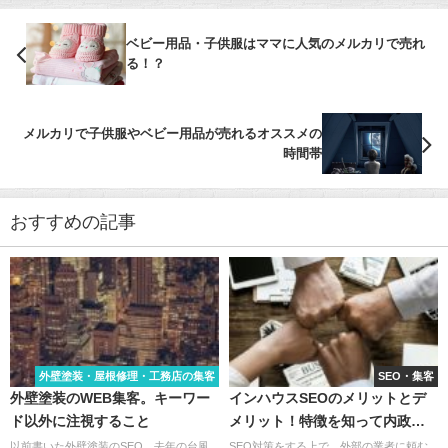
ベビー用品・子供服はママに人気のメルカリで売れ
る！？
メルカリで子供服やベビー用品が売れるオススメの
時間帯
おすすめの記事
外壁塗装・屋根修理・工務店の集客
SEO・集客
外壁塗装のWEB集客。キーワー
インハウスSEOのメリットとデ
ド以外に注視すること
メリット！特徴を知って内政化
を目指そう！
以前書いた外壁塗装のSEO。去年の台風
SEO対策をする上で、外部の業者に頼む