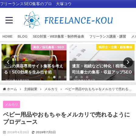
フリーランスSEO集客のプロ 大塚コウ
HOME
BLOG
SEO対策・WEB集客・制作料金表
フリーランス講座・講習
メ
美容／脱毛集客・SEO
税理士・士業・顧客獲得
男性の美容専用サイト集客を考え
遺言・相続などに特化！税理士・
る！SEO効果を生み出す術
司法書士の集客・収益アップSEO
2021年11月23日
2025年12月1日
ホーム
主婦副業
メルカリ
ベビー用品やおもちゃをメルカリで売れるよ
うにプロデュース
メルカリ
ベビー用品やおもちゃをメルカリで売れるように
プロデュース
2019年4月10日
2019年7月1日