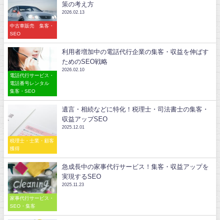
策の考え方
2026.02.13
中古車販売 集客・
SEO
利用者増加中の電話代行企業の集客・収益を伸ばす
ためのSEO戦略
2026.02.10
電話代行サービス・
電話番号レンタル
集客・SEO
遺言・相続などに特化！税理士・司法書士の集客・
収益アップSEO
2025.12.01
税理士・士業・顧客
獲得
急成長中の家事代行サービス！集客・収益アップを
実現するSEO
2025.11.23
家事代行サービス・
SEO・集客