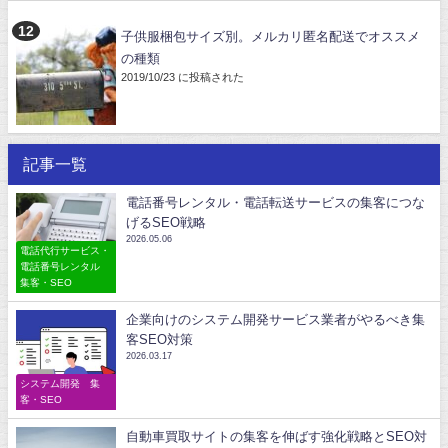
子供服梱包サイズ別。メルカリ匿名配送でオススメ
の種類
2019/10/23 に投稿された
記事一覧
電話番号レンタル・電話転送サービスの集客につな
げるSEO戦略
2026.05.06
電話代行サービス・
電話番号レンタル
集客・SEO
企業向けのシステム開発サービス業者がやるべき集
客SEO対策
2026.03.17
システム開発 集
客・SEO
自動車買取サイトの集客を伸ばす強化戦略とSEO対