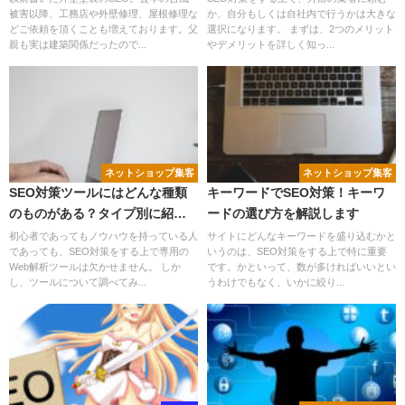
被害以降、工務店や外壁修理、屋根修理な
か、自分もしくは自社内で行うかは大きな
どご依頼を頂くことも増えております。父
選択になります。 まずは、2つのメリット
親も実は建築関係だったので...
やデメリットを詳しく知っ...
ネットショップ集客
ネットショップ集客
SEO対策ツールにはどんな種類
キーワードでSEO対策！キーワ
のものがある？タイプ別に紹介
ードの選び方を解説します
します！
初心者であってもノウハウを持っている人
サイトにどんなキーワードを盛り込むかと
であっても、SEO対策をする上で専用の
いうのは、SEO対策をする上で特に重要
Web解析ツールは欠かせません。 しか
です。かといって、数が多ければいいとい
し、ツールについて調べてみ...
うわけでもなく、いかに絞り...