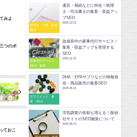
遺言・相続などに特化！税理
士・司法書士の集客・収益アッ
プSEO
てみよ
2025.12.01
税理士・士業・顧客
獲得
急成長中の家事代行サービス！
三つのポ
集客・収益アップを実現する
SEO
2025.11.23
家事代行サービス・
SEO・集客
DHA・EPAサプリなどの情報発
信・商品販売の集客SEO
2025.06.21
サプリメント 集
客・SEO
浮気調査の依頼も増える！探偵
社サイトのSEO施策について
2025.06.21
知っておこ