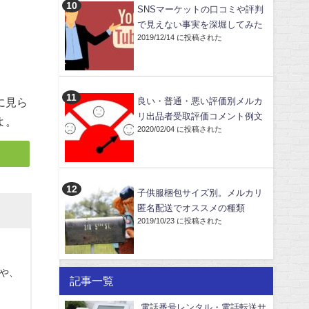
SNSマーケットの口コミや評判
で見えない事実を深堀してみた
2019/12/14 に投稿された
に見ら
良い・普通・悪い評価別メルカ
リ出品者受取評価コメント例文
よ。
2020/02/04 に投稿された
子供服梱包サイズ別。メルカリ
匿名配送でオススメの種類
2019/10/23 に投稿された
や、
記事一覧
電話番号レンタル・電話転送サ