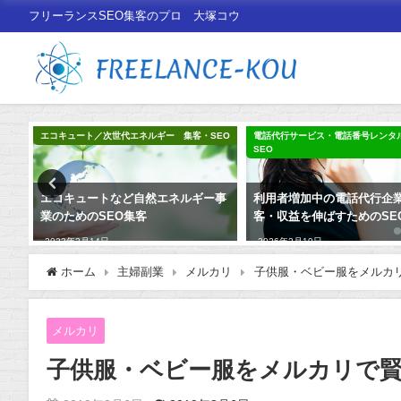
フリーランスSEO集客のプロ 大塚コウ
EO
エコキュート／次世代エネルギー 集客・SEO
電話代行サービス・電話番号レンタ
SEO
ィン
エコキュートなど自然エネルギー事
利用者増加中の電話代行企
業のためのSEO集客
客・収益を伸ばすためのSE
2023年2月14日
2026年2月10日
ホーム
主婦副業
メルカリ
子供服・ベビー服をメルカ
メルカリ
子供服・ベビー服をメルカリで