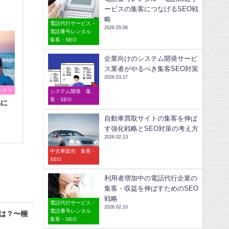
ービスの集客につなげるSEO戦
略
電話代行サービス・
2026.05.06
電話番号レンタル
集客・SEO
企業向けのシステム開発サービ
ス業者がやるべき集客SEO対策
2026.03.17
ルカリ
システム開発 集
客・SEO
品に
自動車買取サイトの集客を伸ば
す強化戦略とSEO対策の考え方
2026.02.13
中古車販売 集客・
SEO
利用者増加中の電話代行企業の
集客・収益を伸ばすためのSEO
戦略
電話代行サービス・
2026.02.10
電話番号レンタル
は？〜梱
集客・SEO