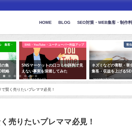
HOME
BLOG
SEO対策・WEB集客・制作
ル 集客・
SNS・YouTube・ユーチューバー利益アップ
害虫
業の集
SNSマーケットの口コミや評判で見
ネズミなどの害獣・害
O戦略
えない事実を深堀してみた
集客・収益を上げるSE
2019年12月14日
2023年3月29日
リで賢く売りたいプレママ必見！
賢く売りたいプレママ必見！