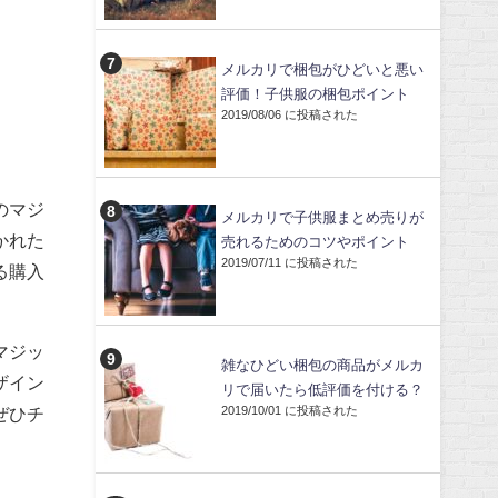
メルカリで梱包がひどいと悪い
評価！子供服の梱包ポイント
2019/08/06 に投稿された
のマジ
メルカリで子供服まとめ売りが
かれた
売れるためのコツやポイント
2019/07/11 に投稿された
る購入
マジッ
雑なひどい梱包の商品がメルカ
ザイン
リで届いたら低評価を付ける？
2019/10/01 に投稿された
ぜひチ