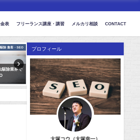
料金表
フリーランス講座・講習
メルカリ相談
CONTACT
駆除 集客・SEO
iPhone修理
プロフィール
虫駆除業界で
iPhone修理サービスは地域特化型
街並みに映える看
O
SEOで対策しよう
うニッチな業種のS
2021年7月28日
2021年7月4日
大塚コウ（大塚幸一）