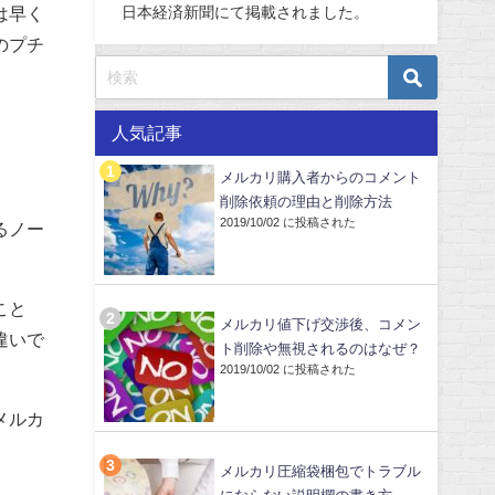
日本経済新聞にて掲載されました。
は早く
のプチ
人気記事
メルカリ購入者からのコメント
削除依頼の理由と削除方法
2019/10/02 に投稿された
るノー
。
こと
メルカリ値下げ交渉後、コメン
違いで
ト削除や無視されるのはなぜ？
2019/10/02 に投稿された
メルカ
メルカリ圧縮袋梱包でトラブル