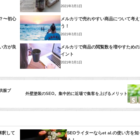
2021年3月1日
？〜初心
メルカリで売れやすい商品について考え
う！
2021年3月1日
い方が良
メルカリで商品の閲覧数を増やすための
イント
2021年3月1日
供服ブ
外壁塗装のSEO。集中的に近場で集客を上げるメリット
解釈して
SEOライターならet al.の使い方を