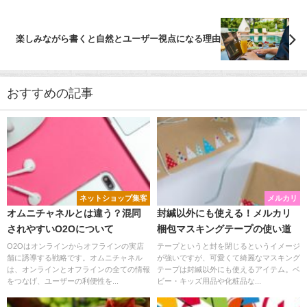
楽しみながら書くと自然とユーザー視点になる理由
おすすめの記事
ネットショップ集客
メルカリ
オムニチャネルとは違う？混同
封緘以外にも使える！メルカリ
されやすいO2Oについて
梱包マスキングテープの使い道
O2Oはオンラインからオフラインの実店
テープというと封を閉じるというイメージ
舗に誘導する戦略です。オムニチャネル
が強いですが、可愛くて綺麗なマスキング
は、オンラインとオフラインの全ての情報
テープは封緘以外にも使えるアイテム。ベ
をつなげ、ユーザーの利便性を...
ビー・キッズ用品や化粧品な...