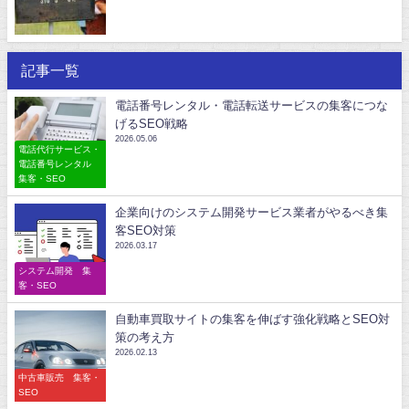
記事一覧
電話番号レンタル・電話転送サービスの集客につな
げるSEO戦略
2026.05.06
電話代行サービス・
電話番号レンタル
集客・SEO
企業向けのシステム開発サービス業者がやるべき集
客SEO対策
2026.03.17
システム開発 集
客・SEO
自動車買取サイトの集客を伸ばす強化戦略とSEO対
策の考え方
2026.02.13
中古車販売 集客・
SEO