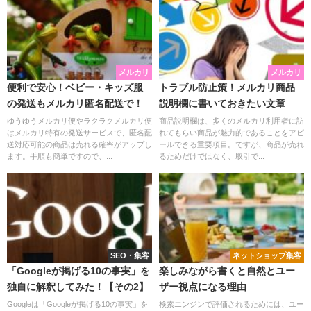
メルカリ
メルカリ
便利で安心！ベビー・キッズ服
トラブル防止策！メルカリ商品
の発送もメルカリ匿名配送で！
説明欄に書いておきたい文章
ゆうゆうメルカリ便やラクラクメルカリ便
商品説明欄は、多くのメルカリ利用者に訪
はメルカリ特有の発送サービスで、匿名配
れてもらい商品が魅力的であることをアピ
送対応可能の商品は売れる確率がアップし
ールできる重要項目。ですが、商品が売れ
ます。手順も簡単ですので、...
るためだけではなく、取引で...
SEO・集客
ネットショップ集客
「Googleが掲げる10の事実」を
楽しみながら書くと自然とユー
独自に解釈してみた！【その2】
ザー視点になる理由
Googleは「Googleが掲げる10の事実」を
検索エンジンで評価されるためには、ユー