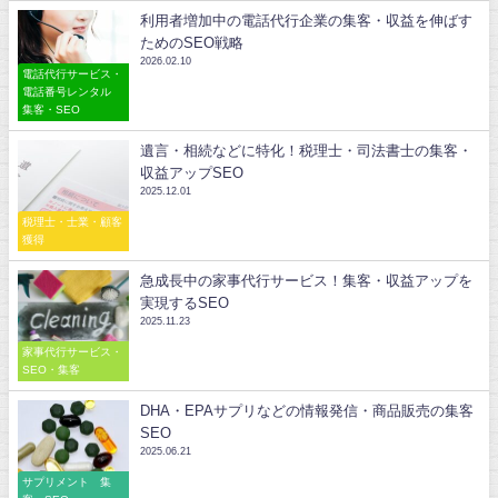
利用者増加中の電話代行企業の集客・収益を伸ばす
ためのSEO戦略
2026.02.10
電話代行サービス・
電話番号レンタル
集客・SEO
遺言・相続などに特化！税理士・司法書士の集客・
収益アップSEO
2025.12.01
税理士・士業・顧客
獲得
急成長中の家事代行サービス！集客・収益アップを
実現するSEO
2025.11.23
家事代行サービス・
SEO・集客
DHA・EPAサプリなどの情報発信・商品販売の集客
SEO
2025.06.21
サプリメント 集