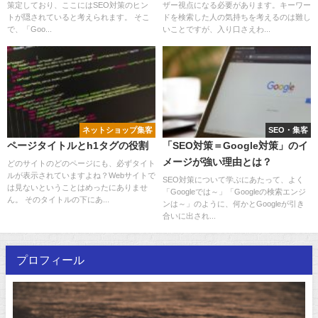
策定しており、ここにはSEO対策のヒン
ザー視点になる必要があります。キーワー
トが隠されていると考えられます。 そこ
ドを検索した人の気持ちを考えるのは難し
で、「Goo...
いことですが、入り口さえわ...
ネットショップ集客
SEO・集客
ページタイトルとh1タグの役割
「SEO対策＝Google対策」のイ
メージが強い理由とは？
どのサイトのどのページにも、必ずタイト
ルが表示されていますよね？Webサイトで
SEO対策について学ぶにあたって、よく
は見ないということはめったにありませ
「Googleでは～」「Googleの検索エンジ
ん。 そのタイトルの下にあ...
ンは～」のように、何かとGoogleが引き
合いに出され...
プロフィール