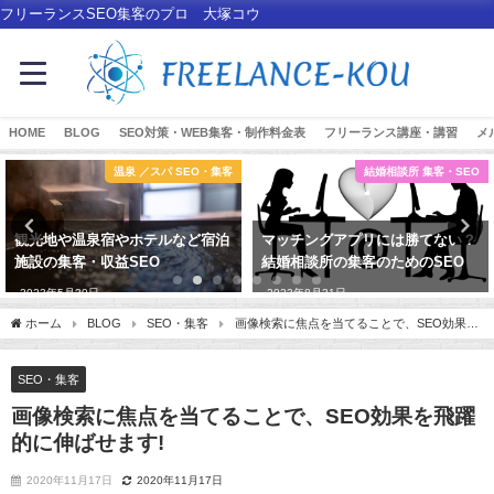
フリーランスSEO集客のプロ 大塚コウ
HOME
BLOG
SEO対策・WEB集客・制作料金表
フリーランス講座・講習
メ
温泉 ／スパ SEO・集客
結婚相談所 集客・SEO
観光地や温泉宿やホテルなど宿泊
マッチングアプリには勝てない？
施設の集客・収益SEO
結婚相談所の集客のためのSEO
2023年5月30日
2023年8月31日
ホーム
BLOG
SEO・集客
画像検索に焦点を当てることで、SEO効果を
飛躍的に伸ばせます!
SEO・集客
画像検索に焦点を当てることで、SEO効果を飛躍
的に伸ばせます!
2020年11月17日
2020年11月17日