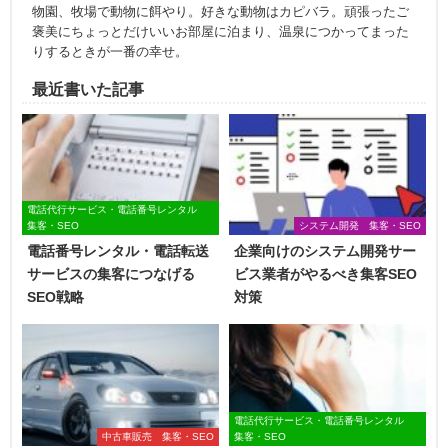
物園、牧場で動物に餌やり。好きな動物はカピバラ。頑張ったご
褒美にちょっとだけいいお部屋に泊まり、温泉につかってまった
りするときが一番の幸せ。
最近書いた記事
電話代行サービス・電話番号レンタル
集客・SEO
システム開発 集客・SEO
電話番号レンタル・電話転送
企業向けのシステム開発サー
サービスの集客につなげる
ビス業者がやるべき集客SEO
SEO戦略
対策
電話代行サービス・電話番号レンタル
中古車販売 集客・SEO
集客・SEO