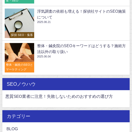
客・SEO
浮気調査の依頼も増える！探偵社サイトのSEO施策
について
2025.06.21
探偵 SEO・集客
整体・鍼灸院のSEOキーワードはどうする？施術方
法以外の取り扱い
2025.06.04
整体・鍼灸のSEOと
マーケティング
SEOノウハウ
悪質SEO業者に注意！失敗しないためのおすすめの選び方
カテゴリー
BLOG