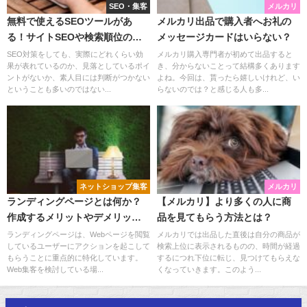
SEO・集客
メルカリ
無料で使えるSEOツールがあ
メルカリ出品で購入者へお礼の
る！サイトSEOや検索順位のチ
メッセージカードはいらない？
ェックに役立てましょう。
SEO対策をしても、実際にどれくらい効
メルカリ購入専門者が初めて出品すると
果が表れているのか、見落としているポイ
き、分からないことって結構多くあります
ントがないか、素人目には判断がつかない
よね。今回は、貰ったら嬉しいけれど、い
ということも多いのではない...
らないのでは？と感じる人も多...
ネットショップ集客
メルカリ
ランディングページとは何か？
【メルカリ】より多くの人に商
作成するメリットやデメリット
品を見てもらう方法とは？
を知っておこう！
ランディングページは、Webページを閲覧
メルカリでは出品した直後は自分の商品が
しているユーザーにアクションを起こして
検索上位に表示されるものの、時間が経過
もらうことに重点的に特化しています。
するにつれ下位に転じ、見つけてもらえな
Web集客を検討している場...
くなっていきます。このよう...