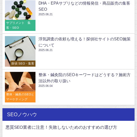
DHA・EPAサプリなどの情報発信・商品販売の集客
SEO
2025.06.21
サプリメント 集
客・SEO
浮気調査の依頼も増える！探偵社サイトのSEO施策
について
2025.06.21
探偵 SEO・集客
整体・鍼灸院のSEOキーワードはどうする？施術方
法以外の取り扱い
2025.06.04
整体・鍼灸のSEOと
マーケティング
SEOノウハウ
悪質SEO業者に注意！失敗しないためのおすすめの選び方