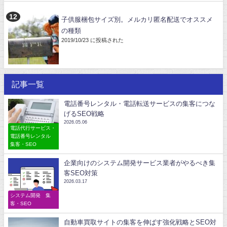
子供服梱包サイズ別。メルカリ匿名配送でオススメ
の種類
2019/10/23 に投稿された
記事一覧
電話番号レンタル・電話転送サービスの集客につな
げるSEO戦略
2026.05.06
電話代行サービス・
電話番号レンタル
集客・SEO
企業向けのシステム開発サービス業者がやるべき集
客SEO対策
2026.03.17
システム開発 集
客・SEO
自動車買取サイトの集客を伸ばす強化戦略とSEO対