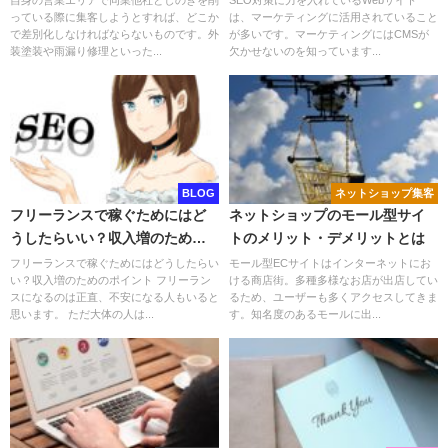
自身の営業エリアで同業他社としのぎを削
SEO対策に力を入れているWebサイト
っている際に集客しようとすれば、どこか
は、マーケティングに活用されていること
で差別化しなければならないものです。外
が多いです。マーケティングにはCMSが
装塗装や雨漏り修理といった...
欠かせないのを知っています...
BLOG
ネットショップ集客
フリーランスで稼ぐためにはど
ネットショップのモール型サイ
うしたらいい？収入増のための
トのメリット・デメリットとは
ポイント
フリーランスで稼ぐためにはどうしたらい
モール型ECサイトはインターネットにお
い？収入増のためのポイント フリーラン
ける商店街。多種多様なお店が出店してい
スになるのは正直、不安になる人もいると
るため、ユーザーも多くアクセスしてきま
思います。 ただ大体の人は...
す。知名度のあるモールに出...