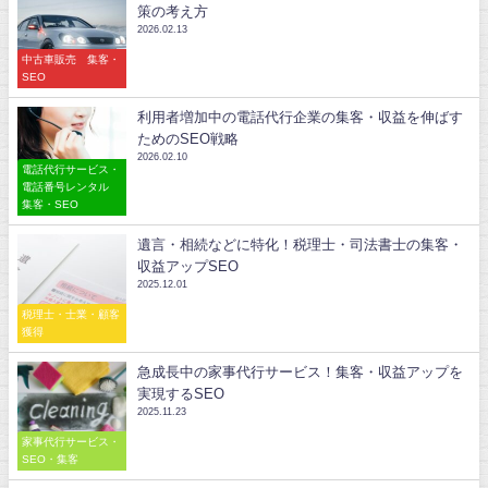
策の考え方
2026.02.13
中古車販売 集客・
SEO
利用者増加中の電話代行企業の集客・収益を伸ばす
ためのSEO戦略
2026.02.10
電話代行サービス・
電話番号レンタル
集客・SEO
遺言・相続などに特化！税理士・司法書士の集客・
収益アップSEO
2025.12.01
税理士・士業・顧客
獲得
急成長中の家事代行サービス！集客・収益アップを
実現するSEO
2025.11.23
家事代行サービス・
SEO・集客