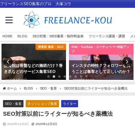
フリーランスSEO集客のプロ 大塚コウ
HOME
BLOG
SEO対策・WEB集客・制作料金表
フリーランス講座・講習
メ
接骨院 集客・SEO
SNS・YouTube・ユーチューバー利益アッ
プ
接骨院は骨盤などの施術だけ？巻
インスタの特性？フォロワーを買
き爪などのサービス集客SEO
うことは集客として正しいのか？
2023年4月10日
2020年5月14日
ホーム
BLOG
SEO・集客
SEO対策以前にライターが知るべき薬機法
SEO・集客
ネットショップ集客
ライター
SEO対策以前にライターが知るべき薬機法
2020年12月3日
2020年12月3日