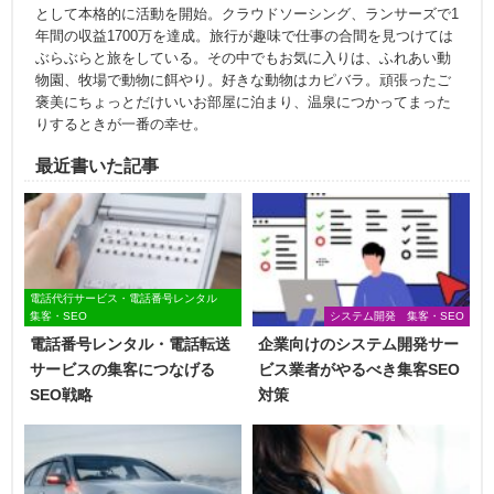
として本格的に活動を開始。クラウドソーシング、ランサーズで1
年間の収益1700万を達成。旅行が趣味で仕事の合間を見つけては
ぶらぶらと旅をしている。その中でもお気に入りは、ふれあい動
物園、牧場で動物に餌やり。好きな動物はカピバラ。頑張ったご
褒美にちょっとだけいいお部屋に泊まり、温泉につかってまった
りするときが一番の幸せ。
最近書いた記事
電話代行サービス・電話番号レンタル
集客・SEO
システム開発 集客・SEO
電話番号レンタル・電話転送
企業向けのシステム開発サー
サービスの集客につなげる
ビス業者がやるべき集客SEO
SEO戦略
対策