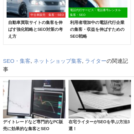
電話代行サービス・電話番号レンタル
中古車販売 集客・SEO
集客・SEO
自動車買取サイトの集客を伸
利用者増加中の電話代行企業
ばす強化戦略とSEO対策の考
の集客・収益を伸ばすための
え方
SEO戦略
SEO・集客
,
ネットショップ集客
,
ライター
の関連記
事
デイトレードなど専門的なPC販
在宅ライターがSEOを学ぶ方法3
売に効果的な集客とSEO
選！