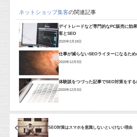
ネットショップ集客
の関連記事
デイトレードなど専門的なPC販売に効
客とSEO
2025年2月18日
仕事が減らないSEOライターになるため
2020年12月3日
体験談をつづった記事でSEO対策をする
2020年12月3日
SEO対策はスマホを意識しないといけない理由