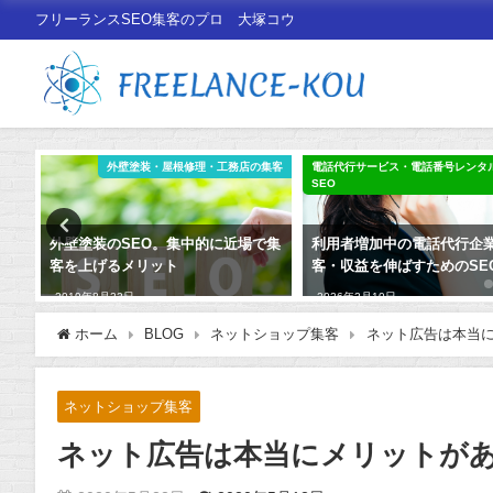
フリーランスSEO集客のプロ 大塚コウ
ング
外壁塗装・屋根修理・工務店の集客
電話代行サービス・電話番号レンタ
SEO
はど
外壁塗装のSEO。集中的に近場で集
利用者増加中の電話代行企
い
客を上げるメリット
客・収益を伸ばすためのSE
2019年8月22日
2026年2月10日
ホーム
BLOG
ネットショップ集客
ネット広告は本当
ネットショップ集客
ネット広告は本当にメリットが