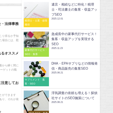
遺言・相続などに特化！税理
士・司法書士の集客・収益アッ
プSEO
2025.12.01
税理士・士業・顧客
士・法律事務
獲得
急成長中の家事代行サービス！
こり得るか予知
集客・収益アップを実現する
た場合には、慰
SEO
2025.11.23
家事代行サービス・
れるオススメ
SEO・集客
DHA・EPAサプリなどの情報発
着から瞬く間に
信・商品販売の集客SEO
ターゲットの職
2025.06.21
サプリメント 集
に注意してお
客・SEO
浮気調査の依頼も増える！探偵
とができます
社サイトのSEO施策について
あり、それが発
2025.06.21
方