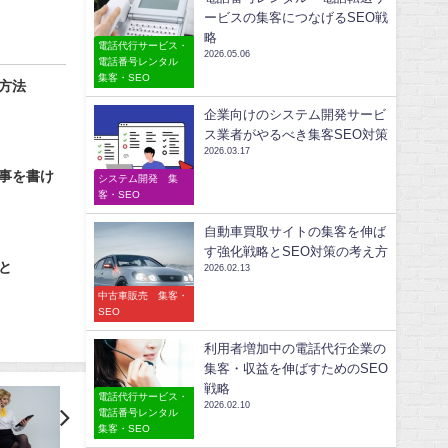
ービスの集客につなげるSEO戦
略
電話代行サービス・
2026.05.06
電話番号レンタル
集客・SEO
方法
企業向けのシステム開発サービ
ス業者がやるべき集客SEO対策
2026.03.17
事を書け
システム開発 集
客・SEO
自動車買取サイトの集客を伸ば
す強化戦略とSEO対策の考え方
と
2026.02.13
中古車販売 集客・
SEO
利用者増加中の電話代行企業の
集客・収益を伸ばすためのSEO
戦略
電話代行サービス・
2026.02.10
電話番号レンタル
集客・SEO