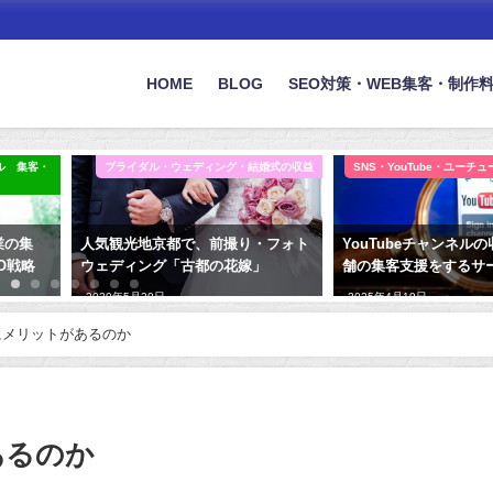
HOME
BLOG
SEO対策・WEB集客・制作
ル 集客・
ブライダル・ウェディング・結婚式の収益
SNS・YouTube・ユーチ
業の集
人気観光地京都で、前撮り・フォト
YouTubeチャンネル
O戦略
ウェディング「古都の花嫁」
舗の集客支援をするサー
2020年5月20日
2025年4月19日
にメリットがあるのか
あるのか