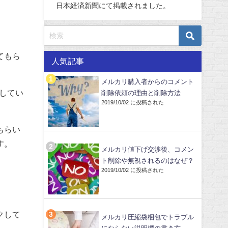
日本経済新聞にて掲載されました。
てもら
人気記事
メルカリ購入者からのコメント
供してい
削除依頼の理由と削除方法
2019/10/02 に投稿された
もらい
す。
メルカリ値下げ交渉後、コメン
ト削除や無視されるのはなぜ？
2019/10/02 に投稿された
クして
メルカリ圧縮袋梱包でトラブル