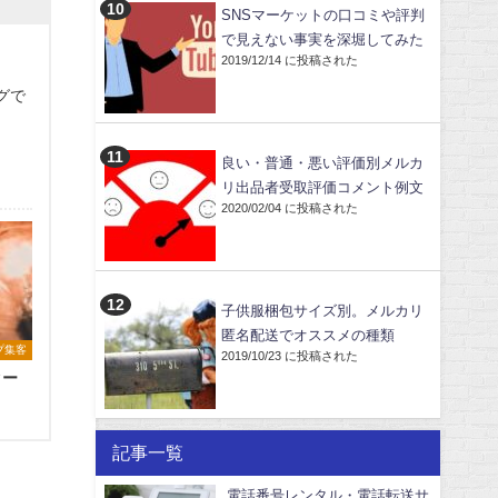
SNSマーケットの口コミや評判
で見えない事実を深堀してみた
2019/12/14 に投稿された
グで
良い・普通・悪い評価別メルカ
リ出品者受取評価コメント例文
2020/02/04 に投稿された
子供服梱包サイズ別。メルカリ
匿名配送でオススメの種類
プ集客
2019/10/23 に投稿された
ター
記事一覧
電話番号レンタル・電話転送サ