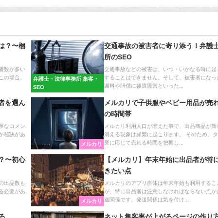
は？〜梱
交通事故の被害者に寄り添う！弁護
所のSEO
者数が多い
交通事故などの被害は、いつ・いかなる時に起
この場合、
することはできません。そして、被害者になっ
弁護士・法律事務所 集客・
謝料や賠償に後遺障害といった...
SEO
者を選ん
メルカリで子供服やベビー用品が売
の時間帯
寧なコメン
メルカリ利用人口が増えた事で、出品商品が新
か秘訣があ
消える現象は頻繁に起こります。 そのため、
業に応じて売れる時間を把握し...
メルカリ
？〜初心
【メルカリ】年末年始に出品者が特
きたい点
の出品数も
メルカリのアプリ自体は年末年始も利用するこ
る必要があ
が、特に出品者は注意しなければならない点が
送関係です。発送関係は気を付け...
メルカリ
る
ネット集客率が上がるページの作り