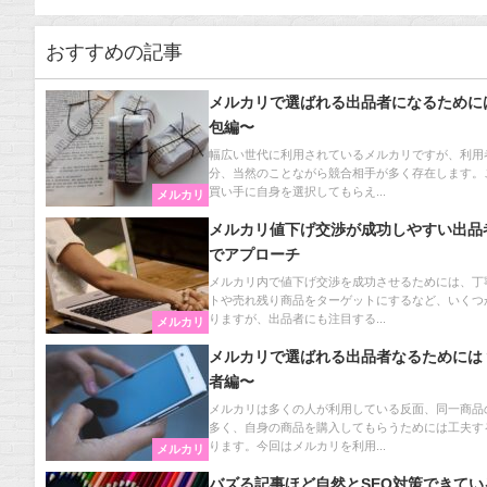
おすすめの記事
メルカリで選ばれる出品者になるために
包編〜
幅広い世代に利用されているメルカリですが、利用
分、当然のことながら競合相手が多く存在します。
買い手に自身を選択してもらえ...
メルカリ
メルカリ値下げ交渉が成功しやすい出品
でアプローチ
メルカリ内で値下げ交渉を成功させるためには、丁
トや売れ残り商品をターゲットにするなど、いくつ
りますが、出品者にも注目する...
メルカリ
メルカリで選ばれる出品者なるためには
者編〜
メルカリは多くの人が利用している反面、同一商品
多く、自身の商品を購入してもらうためには工夫す
ります。今回はメルカリを利用...
メルカリ
バズる記事ほど自然とSEO対策できてい