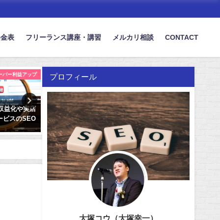
料金表
フリーランス講座・講習
メルカリ相談
CONTACT
ューバー利益アップ
美容／脱毛集客・SEO
シス
プロフィール
の収益化や実店
男性の美容専用サイト集客を考え
企業向けのシステ
ビスのSEO
る！SEO効果を生み出す術
者がやるべき集客
2021年11月23日
2026年3月17日
大塚コウ（大塚幸一）