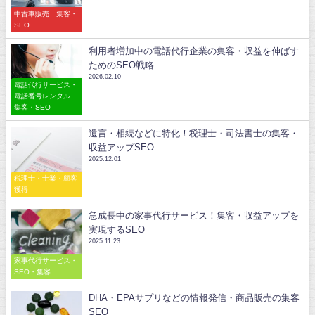
中古車販売 集客・
SEO
利用者増加中の電話代行企業の集客・収益を伸ばす
ためのSEO戦略
2026.02.10
電話代行サービス・
電話番号レンタル
集客・SEO
遺言・相続などに特化！税理士・司法書士の集客・
収益アップSEO
2025.12.01
税理士・士業・顧客
獲得
急成長中の家事代行サービス！集客・収益アップを
実現するSEO
2025.11.23
家事代行サービス・
SEO・集客
DHA・EPAサプリなどの情報発信・商品販売の集客
SEO