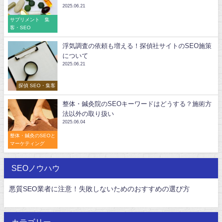
2025.06.21
サプリメント 集
客・SEO
浮気調査の依頼も増える！探偵社サイトのSEO施策
について
2025.06.21
探偵 SEO・集客
整体・鍼灸院のSEOキーワードはどうする？施術方
法以外の取り扱い
2025.06.04
整体・鍼灸のSEOと
マーケティング
SEOノウハウ
悪質SEO業者に注意！失敗しないためのおすすめの選び方