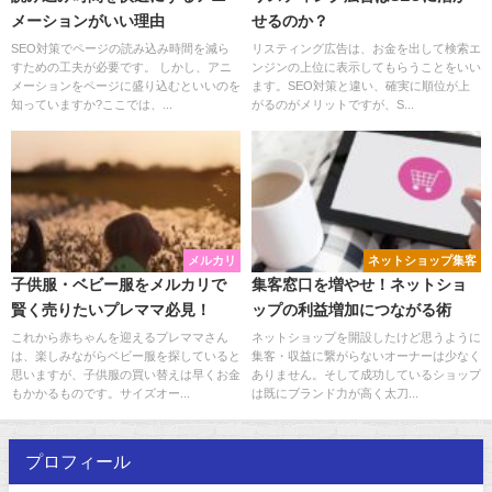
メーションがいい理由
せるのか？
SEO対策でページの読み込み時間を減ら
リスティング広告は、お金を出して検索エ
すための工夫が必要です。 しかし、アニ
ンジンの上位に表示してもらうことをいい
メーションをページに盛り込むといいのを
ます。SEO対策と違い、確実に順位が上
知っていますか?ここでは、...
がるのがメリットですが、S...
メルカリ
ネットショップ集客
子供服・ベビー服をメルカリで
集客窓口を増やせ！ネットショ
賢く売りたいプレママ必見！
ップの利益増加につながる術
これから赤ちゃんを迎えるプレママさん
ネットショップを開設したけど思うように
は、楽しみながらベビー服を探していると
集客・収益に繋がらないオーナーは少なく
思いますが、子供服の買い替えは早くお金
ありません。そして成功しているショップ
もかかるものです。サイズオー...
は既にブランド力が高く太刀...
プロフィール