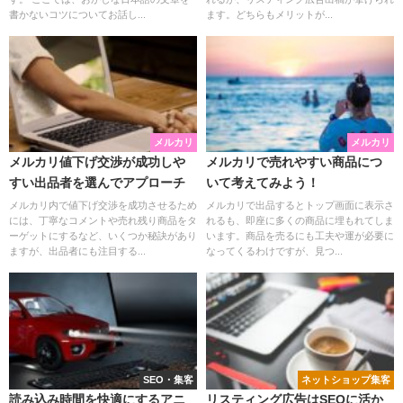
書かないコツについてお話し...
ます。どちらもメリットが...
メルカリ
メルカリ
メルカリ値下げ交渉が成功しや
メルカリで売れやすい商品につ
すい出品者を選んでアプローチ
いて考えてみよう！
メルカリ内で値下げ交渉を成功させるため
メルカリで出品するとトップ画面に表示さ
には、丁寧なコメントや売れ残り商品をタ
れるも、即座に多くの商品に埋もれてしま
ーゲットにするなど、いくつか秘訣があり
います。商品を売るにも工夫や運が必要に
ますが、出品者にも注目する...
なってくるわけですが、見つ...
SEO・集客
ネットショップ集客
読み込み時間を快適にするアニ
リスティング広告はSEOに活か