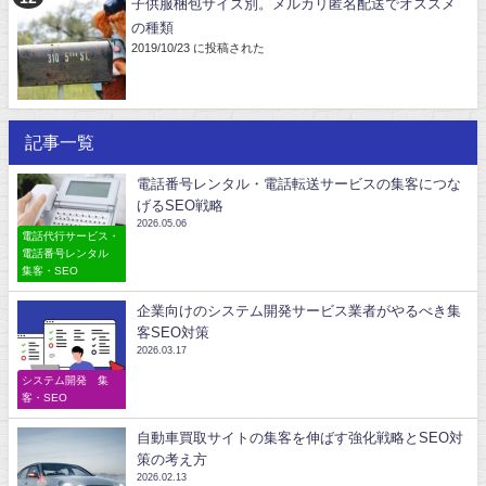
子供服梱包サイズ別。メルカリ匿名配送でオススメ
の種類
2019/10/23 に投稿された
記事一覧
電話番号レンタル・電話転送サービスの集客につな
げるSEO戦略
2026.05.06
電話代行サービス・
電話番号レンタル
集客・SEO
企業向けのシステム開発サービス業者がやるべき集
客SEO対策
2026.03.17
システム開発 集
客・SEO
自動車買取サイトの集客を伸ばす強化戦略とSEO対
策の考え方
2026.02.13