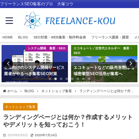
フリーランスSEO集客のプロ 大塚コウ
HOME
BLOG
SEO対策・WEB集客・制作料金表
フリーランス講座・講習
メ
システム開発 集客・SEO
エコキュート／次世代エネルギー 集客・
SEO
企業向けのシステム開発サービス
エコキュートなどの販売形態は地
業者がやるべき集客SEO対策
域密着型SEO活用が集客へ
2026年3月17日
2021年8月7日
ホーム
BLOG
ネットショップ集客
ランディングページとは何か？作成
するメリットやデメリットを知っておこう！
ネットショップ集客
ランディングページとは何か？作成するメリット
やデメリットを知っておこう！
2020年8月6日
2020年7月14日