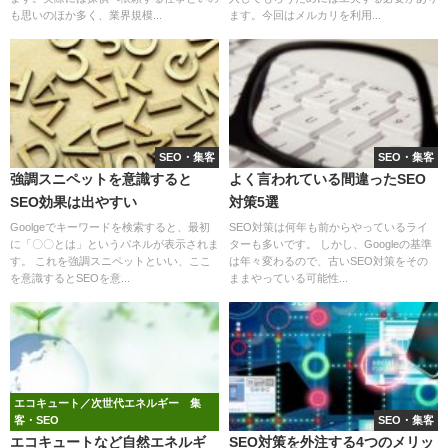
も思いのほか多く、業界規模...
ます。今回はメルカリを利用...
SEO・集客
SEO・集客
強調スニペットを意識すると
よく言われている間違ったSEO
SEO効果は出やすい
対策5選
Goolgeでキーワードを検索すると、最初
SEO対策は何年も前からやっているライ
に「〇〇とは」というパネルが表示されま
ターも多いです。 しかし、Googleの基準
す。 これを強調スニペットといい、ここ
は年々変わるので、古いSEO対策をその
を意識するとSEOを意...
ままやっている可能性...
エコキュート／次世代エネルギー 集
客・SEO
SEO・集客
エコキュートなど自然エネルギ
SEO対策を外注する4つのメリッ