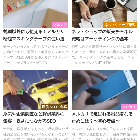
メルカリ
ネットショップ集客
封緘以外にも使える！メルカリ
ネットショップの販売チャネル
梱包マスキングテープの使い道
戦略はマーケティングの基本
テープというと封を閉じるというイメージ
顧客に製品や情報サービスなどを販売する
が強いですが、可愛くて綺麗なマスキング
ためには、販売チャネルの構築が必要不可
テープは封緘以外にも使えるアイテム。ベ
欠。 マーケティングの基本となり、ネッ
ビー・キッズ用品や化粧品な...
トショップなどのIT技術が...
探偵 SEO・集客
メルカリ
浮気や企業調査など探偵業界の
メルカリで選ばれる出品者なる
集客・収益につながるSEO
ためには？〜初心者編〜
一般的に探偵業と考えると、浮気調査や反
メルカリは多くの人が利用している反面、
社調査などを思い浮かべる方が多いと思い
同一商品の出品数も多く、自身の商品を購
ます。実際には探偵へ依頼する仕事といの
入してもらうためには工夫する必要があり