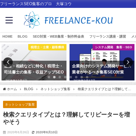
フリーランスSEO集客のプロ 大塚コウ
HOME
BLOG
SEO対策・WEB集客・制作料金表
フリーランス講座・講習
メ
税理士・士業・顧客獲得
システム開発 集客・SEO
遺言・相続などに特化！税理士・
企業向けのシステム開発サービス
司法書士の集客・収益アップSEO
業者がやるべき集客SEO対策
2025年12月1日
2026年3月17日
ホーム
BLOG
ネットショップ集客
検索クエリタイプとは？理解してリ
ピーターを増やそう
ネットショップ集客
検索クエリタイプとは？理解してリピーターを増
やそう
2020年6月26日
2020年6月10日