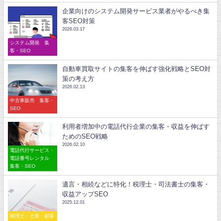
企業向けのシステム開発サービス業者がやるべき集
客SEO対策
2026.03.17
システム開発 集
客・SEO
自動車買取サイトの集客を伸ばす強化戦略とSEO対
策の考え方
2026.02.13
中古車販売 集客・
SEO
利用者増加中の電話代行企業の集客・収益を伸ばす
ためのSEO戦略
2026.02.10
電話代行サービス・
電話番号レンタル
集客・SEO
遺言・相続などに特化！税理士・司法書士の集客・
収益アップSEO
2025.12.01
税理士・士業・顧客