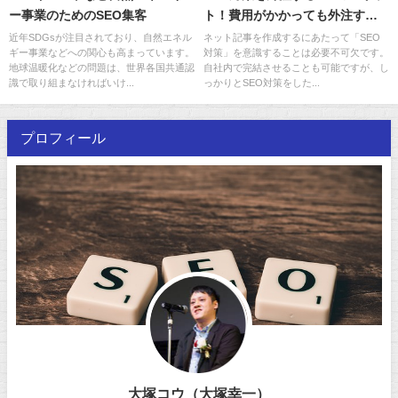
ー事業のためのSEO集客
ト！費用がかかっても外注する
べき理由
近年SDGsが注目されており、自然エネル
ネット記事を作成するにあたって「SEO
ギー事業などへの関心も高まっています。
対策」を意識することは必要不可欠です。
地球温暖化などの問題は、世界各国共通認
自社内で完結させることも可能ですが、し
識で取り組まなければいけ...
っかりとSEO対策をした...
プロフィール
大塚コウ（大塚幸一）