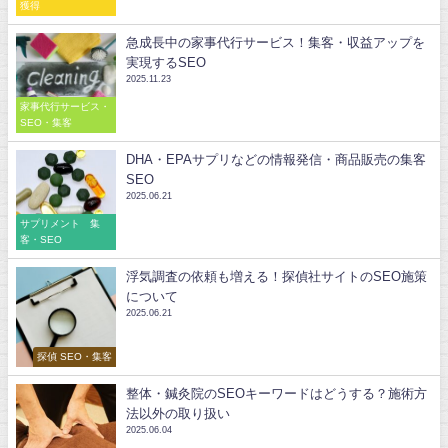
獲得
急成長中の家事代行サービス！集客・収益アップを
実現するSEO
2025.11.23
家事代行サービス・
SEO・集客
DHA・EPAサプリなどの情報発信・商品販売の集客
SEO
2025.06.21
サプリメント 集
客・SEO
浮気調査の依頼も増える！探偵社サイトのSEO施策
について
2025.06.21
探偵 SEO・集客
整体・鍼灸院のSEOキーワードはどうする？施術方
法以外の取り扱い
2025.06.04