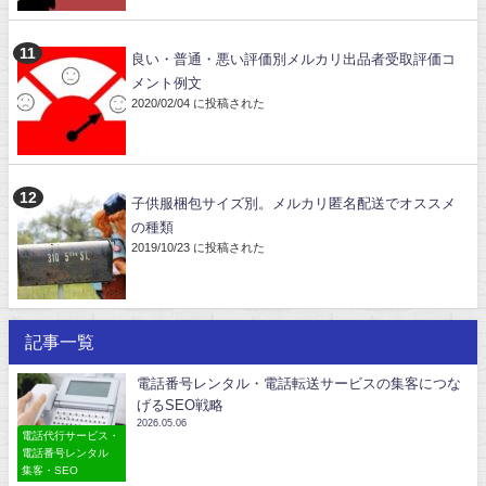
良い・普通・悪い評価別メルカリ出品者受取評価コ
メント例文
2020/02/04 に投稿された
子供服梱包サイズ別。メルカリ匿名配送でオススメ
の種類
2019/10/23 に投稿された
記事一覧
電話番号レンタル・電話転送サービスの集客につな
げるSEO戦略
2026.05.06
電話代行サービス・
電話番号レンタル
集客・SEO