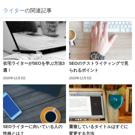
ライター
の関連記事
在宅ライターがSEOを学ぶ方法3
SEOのテストライティングで見
選！
られるポイント
2020年12月3日
2020年12月3日
SEOライターに向いている人の
重複しているタイトルはすぐに
性格とは？
変更する方法