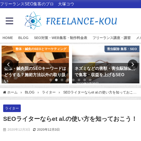
フリーランスSEO集客のプロ 大塚コウ
HOME
BLOG
SEO対策・WEB集客・制作料金表
フリーランス講座・講習
メ
整体・鍼灸のSEOとマーケティング
害虫駆除 集客・SEO
整体・鍼灸院のSEOキーワードは
ネズミなどの害獣・害虫駆除業界
どうする？施術方法以外の取り扱
で集客・収益を上げるSEO
い
2023年3月29日
2025年6月4日
ホーム
BLOG
ライター
SEOライターならet al.の使い方を知っておこ
う！
ライター
SEOライターならet al.の使い方を知っておこう！
2020年12月3日
2020年12月3日