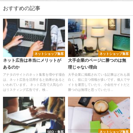
おすすめの記事
ネットショップ集客
ネットショップ集客
ネット広告は本当にメリットが
大手企業のページに勝つのは無
あるのか
理じゃない理由
アナタのサイトのネット集客を増やす場合
大手企業に掲載されている記事はどれも面
は、ネット広告を活用すると効果があると
白く、役に立つ情報が多いです。個人でサ
いわれています。 ネット広告で人気なの
イトを運営していたり、小会社サイトだと
はリスティング広告です。検...
勝つのは無理と思っていたり...
SEO・集客
ネットショップ集客