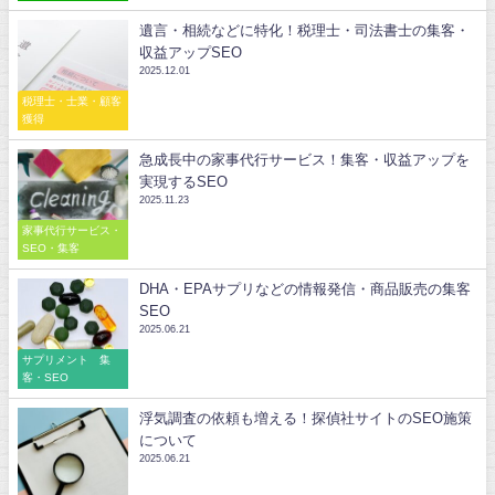
遺言・相続などに特化！税理士・司法書士の集客・
収益アップSEO
2025.12.01
税理士・士業・顧客
獲得
急成長中の家事代行サービス！集客・収益アップを
実現するSEO
2025.11.23
家事代行サービス・
SEO・集客
DHA・EPAサプリなどの情報発信・商品販売の集客
SEO
2025.06.21
サプリメント 集
客・SEO
浮気調査の依頼も増える！探偵社サイトのSEO施策
について
2025.06.21