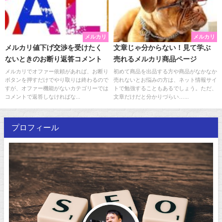
メルカリ
メルカリ
メルカリ値下げ交渉を受けたく
文章じゃ分からない！見て学ぶ
ないときのお断り返答コメント
売れるメルカリ商品ページ
メルカリでオファー依頼があれば、お断り
初めて商品を出品する方や商品がなかなか
ボタンを押すだけでやり取りは終わるので
売れないとお悩みの方は、ネット情報サイ
すが、オファー機能がないカテゴリーでは
トで勉強することもあるでしょう。ただ、
コメントで返答しなければな...
文章だけだと分かりづらい…...
プロフィール