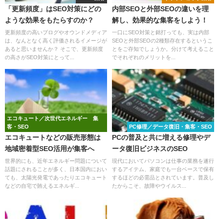
「更新頻度」はSEO対策にどの
内部SEOと外部SEOの違いを理
ような効果をもたらすのか？
解し、効果的な集客をしよう！
更新頻度の高いブログやオウンドメディア
一口にSEO対策と銘打っても、実は内部
は、なんとなく高く評価されるイメージが
SEOと外部SEOの2種類存在するというこ
あると思いませんか？ そこで、更新頻度
とをご存知でしょうか。分けて考えること
の高さがSEO対策にとって...
でそれぞれのメリットを...
エコキュート／次世代エネルギー 集
客・SEO
PC修理／データ復旧・集客・SEO
エコキュートなどの販売形態は
PCの普及と共に増える修理やデ
地域密着型SEO活用が集客へ
ータ復旧ビジネスのSEO
世界的にも、近年エネルギー問題について
現代においてパソコンは仕事の業務を遂行
話題にされることが多く、日本国内におい
するアイテム、家庭でも一台ベースで保有
ても、太陽光発電であったりエコキュート
するほどの必需品とされています。普及し
などの自宅で賄えるエネルギ...
たからこそ、故障やウイルス...