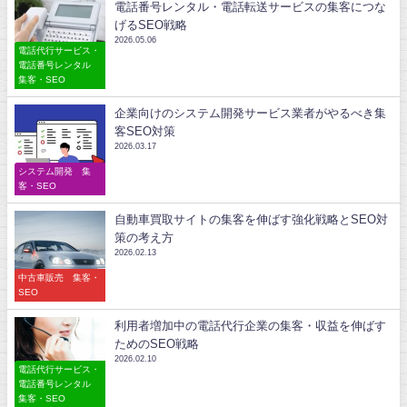
電話番号レンタル・電話転送サービスの集客につな
げるSEO戦略
2026.05.06
電話代行サービス・
電話番号レンタル
集客・SEO
企業向けのシステム開発サービス業者がやるべき集
客SEO対策
2026.03.17
システム開発 集
客・SEO
自動車買取サイトの集客を伸ばす強化戦略とSEO対
策の考え方
2026.02.13
中古車販売 集客・
SEO
利用者増加中の電話代行企業の集客・収益を伸ばす
ためのSEO戦略
2026.02.10
電話代行サービス・
電話番号レンタル
集客・SEO