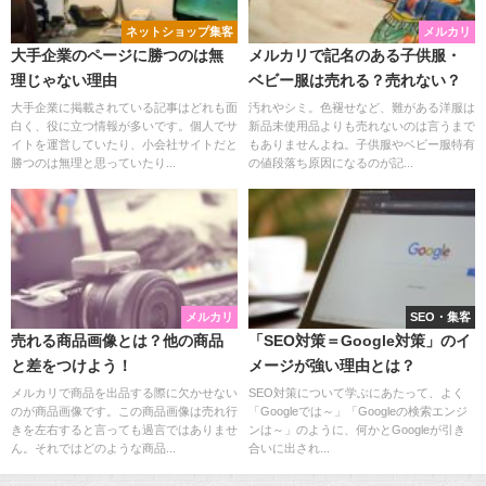
ネットショップ集客
メルカリ
大手企業のページに勝つのは無
メルカリで記名のある子供服・
理じゃない理由
ベビー服は売れる？売れない？
大手企業に掲載されている記事はどれも面
汚れやシミ。色褪せなど、難がある洋服は
白く、役に立つ情報が多いです。個人でサ
新品未使用品よりも売れないのは言うまで
イトを運営していたり、小会社サイトだと
もありませんよね。子供服やベビー服特有
勝つのは無理と思っていたり...
の値段落ち原因になるのが記...
メルカリ
SEO・集客
売れる商品画像とは？他の商品
「SEO対策＝Google対策」のイ
と差をつけよう！
メージが強い理由とは？
メルカリで商品を出品する際に欠かせない
SEO対策について学ぶにあたって、よく
のが商品画像です。この商品画像は売れ行
「Googleでは～」「Googleの検索エンジ
きを左右すると言っても過言ではありませ
ンは～」のように、何かとGoogleが引き
ん。それではどのような商品...
合いに出され...