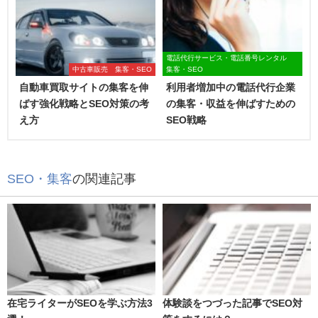
電話代行サービス・電話番号レンタル
中古車販売 集客・SEO
集客・SEO
自動車買取サイトの集客を伸
利用者増加中の電話代行企業
ばす強化戦略とSEO対策の考
の集客・収益を伸ばすための
え方
SEO戦略
SEO・集客
の関連記事
在宅ライターがSEOを学ぶ方法3
体験談をつづった記事でSEO対