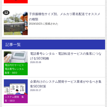
子供服梱包サイズ別。メルカリ匿名配送でオススメ
の種類
2019/10/23 に投稿された
記事一覧
電話番号レンタル・電話転送サービスの集客につな
げるSEO戦略
2026.05.06
電話代行サービス・
電話番号レンタル
集客・SEO
企業向けのシステム開発サービス業者がやるべき集
客SEO対策
2026.03.17
システム開発 集
客・SEO