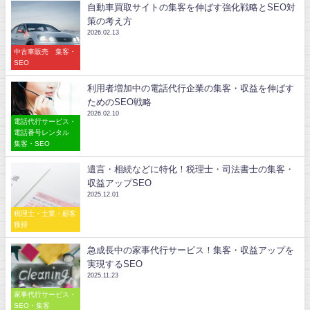
自動車買取サイトの集客を伸ばす強化戦略とSEO対
策の考え方
2026.02.13
中古車販売 集客・
SEO
利用者増加中の電話代行企業の集客・収益を伸ばす
ためのSEO戦略
2026.02.10
電話代行サービス・
電話番号レンタル
集客・SEO
遺言・相続などに特化！税理士・司法書士の集客・
収益アップSEO
2025.12.01
税理士・士業・顧客
獲得
急成長中の家事代行サービス！集客・収益アップを
実現するSEO
2025.11.23
家事代行サービス・
SEO・集客