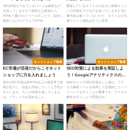
SEO対策ができているページは静的なの
重複しているタイトルがあると検索エンジ
を知っていますか？静的とは最初から
ンの評価を下げるのを知っていますか?記
HTMLで書かれたページのことで、反対に
事内容は被っていないけど、タイトルが丸
動的とはプログラムでHTML...
被りという場合はすぐに変更...
ネットショップ集客
ネットショップ集客
EC市場が活発だからこそネット
SEO対策による効果を実証しよ
ショップに力を入れましょう
う！Googleアナリティクスのメ
リットについて。
現在のEC市場は毎年5%以上の成長率で規
WebサイトのSEO対策をした後は、アク
模が拡大し、収益も増加していくと予想さ
セス解析ツールを利用して定期的にフィー
れています。今この時期を逃してしまえ
ドバックを行うことが重要です。アクセス
ば、ブランド力を高めること...
解析を行うことで問題点や...