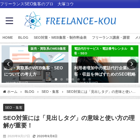
フリーランスSEO集客のプロ 大塚コウ
HOME
BLOG
SEO対策・WEB集客・制作料金表
フリーランス講座・講習
メ
販売・買取系のWEB集客
電話代行サービス・電話番号レンタル 集
客・SEO
販売・買取系のWEB集客・SEO
利用者増加中の電話代行企業の集
についての考え方
客・収益を伸ばすためのSEO戦略
2020年2月11日
2026年2月10日
ホーム
BLOG
SEO・集客
SEO対策には「見出しタグ」の意味と使い方
の理解が重要！
SEO・集客
SEO対策には「見出しタグ」の意味と使い方の理
解が重要！
2020年9月17日
2020年9月8日