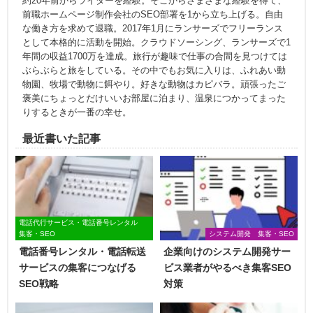
約20年前からライターを経験。そこからさまざまな経験を得て、
前職ホームページ制作会社のSEO部署を1から立ち上げる。自由
な働き方を求めて退職。2017年1月にランサーズでフリーランス
として本格的に活動を開始。クラウドソーシング、ランサーズで1
年間の収益1700万を達成。旅行が趣味で仕事の合間を見つけては
ぶらぶらと旅をしている。その中でもお気に入りは、ふれあい動
物園、牧場で動物に餌やり。好きな動物はカピバラ。頑張ったご
褒美にちょっとだけいいお部屋に泊まり、温泉につかってまった
りするときが一番の幸せ。
最近書いた記事
電話代行サービス・電話番号レンタル
集客・SEO
システム開発 集客・SEO
電話番号レンタル・電話転送
企業向けのシステム開発サー
サービスの集客につなげる
ビス業者がやるべき集客SEO
SEO戦略
対策