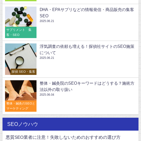
DHA・EPAサプリなどの情報発信・商品販売の集客
SEO
2025.06.21
サプリメント 集
客・SEO
浮気調査の依頼も増える！探偵社サイトのSEO施策
について
2025.06.21
探偵 SEO・集客
整体・鍼灸院のSEOキーワードはどうする？施術方
法以外の取り扱い
2025.06.04
整体・鍼灸のSEOと
マーケティング
SEOノウハウ
悪質SEO業者に注意！失敗しないためのおすすめの選び方