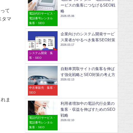
ービスの集客につなげるSEO戦
なって
略
電話代行サービス・
2026.05.06
スタマ
電話番号レンタル
集客・SEO
企業向けのシステム開発サービ
ス業者がやるべき集客SEO対策
2026.03.17
システム開発 集
客・SEO
自動車買取サイトの集客を伸ば
す強化戦略とSEO対策の考え方
2026.02.13
中古車販売 集客・
SEO
られま
利用者増加中の電話代行企業の
集客・収益を伸ばすためのSEO
戦略
電話代行サービス・
2026.02.10
電話番号レンタル
集客・SEO