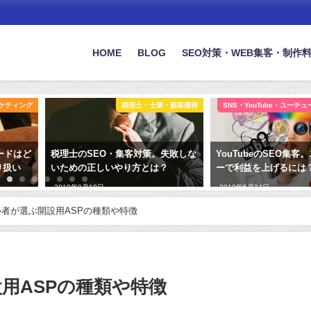
HOME
BLOG
SEO対策・WEB集客・制作
ケティング
税理士・士業・顧客獲得
SNS・YouTube・ユーチ
ードはど
税理士のSEO・集客対策。失敗しな
YouTubeのSEO集
り扱い
いための正しいやり方とは？
ーで利益を上げるには
2019年9月10日
2019年5月24日
者が選ぶ開設用ASPの種類や特徴
用ASPの種類や特徴