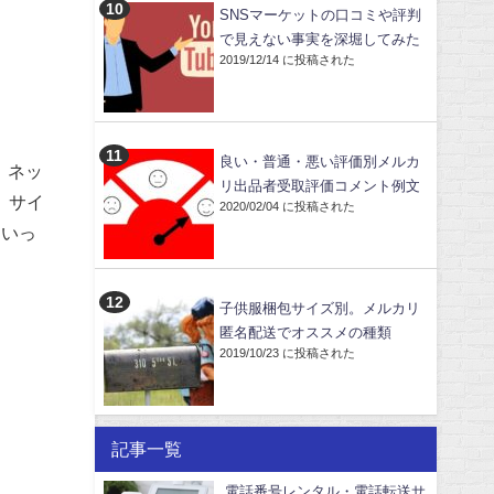
SNSマーケットの口コミや評判
で見えない事実を深堀してみた
2019/12/14 に投稿された
良い・普通・悪い評価別メルカ
。ネッ
リ出品者受取評価コメント例文
、サイ
2020/02/04 に投稿された
といっ
子供服梱包サイズ別。メルカリ
匿名配送でオススメの種類
2019/10/23 に投稿された
記事一覧
電話番号レンタル・電話転送サ