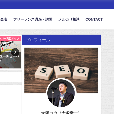
料金表
フリーランス講座・講習
メルカリ相談
CONTACT
ューバー利益アップ
アンティークジュエリー 集客・SEO
プロフィール
客。ユーチューバ
アンティーク・ジュエリー販売・集
医療系記事ライタ
？
客のためのSEOについて
と、注意点をご紹
2022年2月25日
2020年6月22日
大塚コウ（大塚幸一）