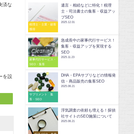
決済な
遺言・相続などに特化！税理
士・司法書士の集客・収益アッ
プSEO
2025.12.01
税理士・士業・顧客
獲得
急成長中の家事代行サービス！
集客・収益アップを実現する
SEO
2025.11.23
家事代行サービス・
SEO・集客
DHA・EPAサプリなどの情報発
ーを設
信・商品販売の集客SEO
2025.06.21
サプリメント 集
客・SEO
浮気調査の依頼も増える！探偵
社サイトのSEO施策について
2025.06.21