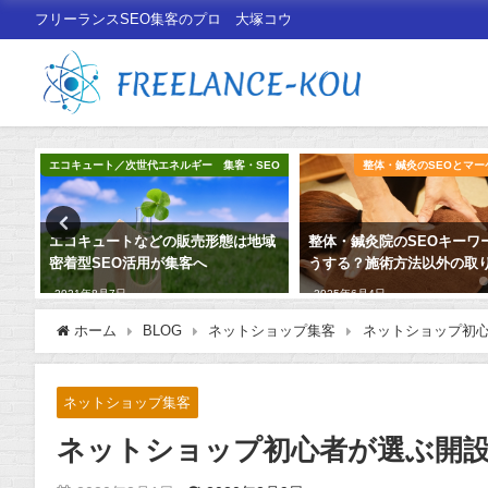
フリーランスSEO集客のプロ 大塚コウ
獲得
エコキュート／次世代エネルギー 集客・SEO
整体・鍼灸のSEOとマー
える
エコキュートなどの販売形態は地域
整体・鍼灸院のSEOキーワ
密着型SEO活用が集客へ
うする？施術方法以外の取
2021年8月7日
2025年6月4日
ホーム
BLOG
ネットショップ集客
ネットショップ初心
ネットショップ集客
ネットショップ初心者が選ぶ開設