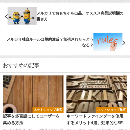
メルカリでおもちゃを出品。オススメ商品説明欄の
書き方
メルカリ独自ルールは規約違反？無視されたらどう
なる？
おすすめの記事
ネットショップ集客
ネットショップ集客
記事を多言語にしてユーザーを
キーワードファインダーを使用
集める方法
するメリット4選。効果的なSEO
対策をしよう！
サイトの集客ターゲットが海外にもいる場
コンテンツマーケティングをする上で欠か