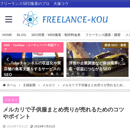
フリーランスSEO集客のプロ 大塚コウ
HOME
BLOG
SEO対策・WEB集客・制作料金表
フリーランス講座・講習
メ
SNS・YouTube・ユーチューバー利益アッ
探偵 SEO・集客
プ
YouTubeチャンネルの収益化や実
浮気や企業調査など探偵業界の集
店舗の集客支援をするサービスの
客・収益につながるSEO
SEO
2023年5月30日
2025年4月19日
ホーム
主婦副業
メルカリ
メルカリで子供服まとめ売りが売れるための
コツやポイント
メルカリ
メルカリで子供服まとめ売りが売れるためのコツ
やポイント
2019年7月11日
2019年7月31日