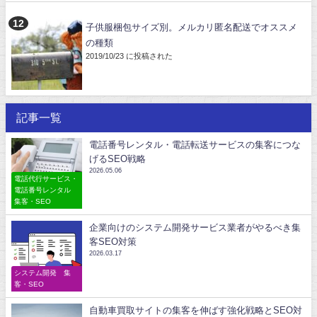
子供服梱包サイズ別。メルカリ匿名配送でオススメ
の種類
2019/10/23 に投稿された
記事一覧
電話番号レンタル・電話転送サービスの集客につな
げるSEO戦略
2026.05.06
電話代行サービス・
電話番号レンタル
集客・SEO
企業向けのシステム開発サービス業者がやるべき集
客SEO対策
2026.03.17
システム開発 集
客・SEO
自動車買取サイトの集客を伸ばす強化戦略とSEO対