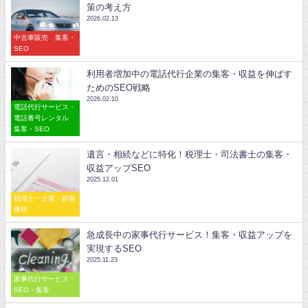
策の考え方
2026.02.13
中古車販売 集客・
SEO
利用者増加中の電話代行企業の集客・収益を伸ばす
ためのSEO戦略
2026.02.10
電話代行サービス・
電話番号レンタル
集客・SEO
遺言・相続などに特化！税理士・司法書士の集客・
収益アップSEO
2025.12.01
税理士・士業・顧客
獲得
急成長中の家事代行サービス！集客・収益アップを
実現するSEO
2025.11.23
家事代行サービス・
SEO・集客