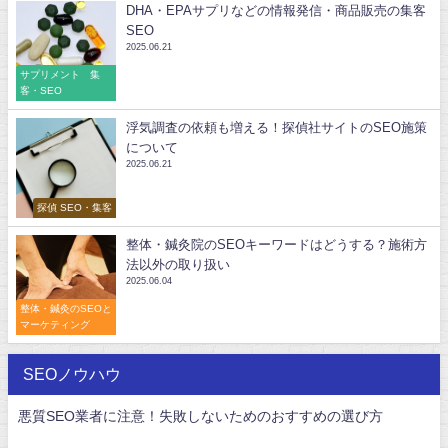
DHA・EPAサプリなどの情報発信・商品販売の集客
SEO
2025.06.21
サプリメント 集
客・SEO
浮気調査の依頼も増える！探偵社サイトのSEO施策
について
2025.06.21
探偵 SEO・集客
整体・鍼灸院のSEOキーワードはどうする？施術方
法以外の取り扱い
2025.06.04
整体・鍼灸のSEOと
マーケティング
SEOノウハウ
悪質SEO業者に注意！失敗しないためのおすすめの選び方