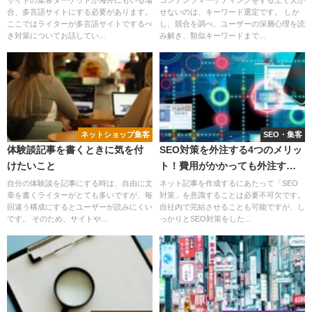
合、多言語サイトにする必要があります。
せないのは、キーワード選定です。 しか
ここではライターが多言語サイトでするべ
し、競合を調べ、ユーザーの深層心理を読
き対策についてお話してい...
み解き、類似キーワードまで...
ネットショップ集客
SEO・集客
体験談記事を書くときに気を付
SEO対策を外注する4つのメリッ
けたいこと
ト！費用がかかっても外注する
べき理由
自分の体験談を記事にする時は、自由に文
ネット記事を作成するにあたって「SEO
章を書くライターがとても多いですが、毎
対策」を意識することは必要不可欠です。
回違う構成にするとユーザーが読みにくい
自社内で完結させることも可能ですが、し
です。 そのため、サイトや...
っかりとSEO対策をした...