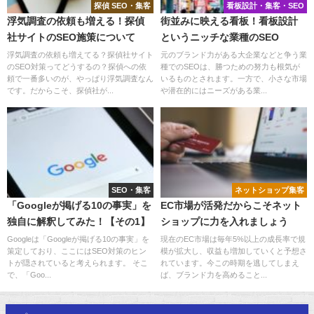
探偵 SEO・集客
看板設計・集客・SEO
浮気調査の依頼も増える！探偵
街並みに映える看板！看板設計
社サイトのSEO施策について
というニッチな業種のSEO
浮気調査の依頼も増えてる？探偵社サイト
元のブランド力がある大企業などと争う業
のSEO対策ってどうするの？探偵への依
種でのSEOは、勝つための努力も根気が
頼で一番多いのが、やっぱり浮気調査なん
いるものとされます。一方で、小さな市場
です。だからこそ、探偵社が...
や潜在的にはニーズがある業...
SEO・集客
ネットショップ集客
「Googleが掲げる10の事実」を
EC市場が活発だからこそネット
独自に解釈してみた！【その1】
ショップに力を入れましょう
Googleは「Googleが掲げる10の事実」を
現在のEC市場は毎年5%以上の成長率で規
策定しており、ここにはSEO対策のヒン
模が拡大し、収益も増加していくと予想さ
トが隠されていると考えられます。 そこ
れています。今この時期を逃してしまえ
で、「Goo...
ば、ブランド力を高めること...