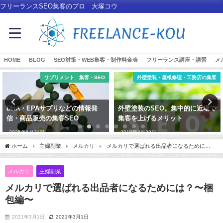
フリーランスSEO集客のプロ 大塚コウ
HOME
BLOG
SEO対策・WEB集客・制作料金表
フリーランス講座・講習
メ
サプリメント 集客・SEO
外壁塗装・屋根修理・工務店の集客
DHA・EPAサプリなどの情報発
外壁塗装のSEO。集中的に近場で
信・商品販売の集客SEO
集客を上げるメリット
2025年6月21日
2019年8月22日
ホーム
主婦副業
メルカリ
メルカリで選ばれる出品者になるために
は？〜梱包編〜
メルカリ
主婦副業
メルカリで選ばれる出品者になるためには？〜梱
包編〜
2021年3月1日
2021年3月1日