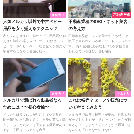
メルカリ
不動産産業
人気メルカリ以外で中古ベビー
不動産業種のSEO・ネット集客
用品を安く揃えるテクニック
の考え方
赤ちゃんが産まれる前のベビー用品買い揃
不動産業界は、SEO対策の中でも特に激
えは妊娠中の楽しみの一つ。 だけど、ベ
戦区と言われているキーワードジャンルで
ビーカーやベビーベッドなど全てを新品で
す。 良く生活に必要なもので衣食住と言
準備するとなると金額が膨大...
われるているほど、住む場所...
メルカリ
メルカリ
メルカリで選ばれる出品者なる
これは転売？セーフ？転売につ
ためには？〜初心者編〜
いて考えてみよう
メルカリは多くの人が利用している反面、
メルカリでは度々転売屋が現れ、世間を騒
同一商品の出品数も多く、自身の商品を購
がせておりますが、そもそもどこからが転
入してもらうためには工夫する必要があり
売となってしまうのでしょうか？最近では
ます。今回はメルカリを利用...
なんでも「転売なのではない...