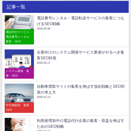
記事一覧
電話番号レンタル・電話転送サービスの集客につな
げるSEO戦略
2026.05.06
電話代行サービス・
電話番号レンタル
集客・SEO
企業向けのシステム開発サービス業者がやるべき集
客SEO対策
2026.03.17
システム開発 集
客・SEO
自動車買取サイトの集客を伸ばす強化戦略とSEO対
策の考え方
2026.02.13
中古車販売 集客・
SEO
利用者増加中の電話代行企業の集客・収益を伸ばす
ためのSEO戦略