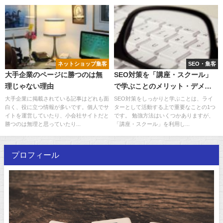
ネットショップ集客
SEO・集客
大手企業のページに勝つのは無
SEO対策を「講座・スクール」
理じゃない理由
で学ぶことのメリット・デメリ
ット
大手企業に掲載されている記事はどれも面
SEO対策をしっかりと学ぶことは、ライ
白く、役に立つ情報が多いです。個人でサ
ターとして活動する上で重要なことの1つ
イトを運営していたり、小会社サイトだと
です。 勉強方法はいくつかありますが、
勝つのは無理と思っていたり...
「講座・スクール」を利用し...
プロフィール