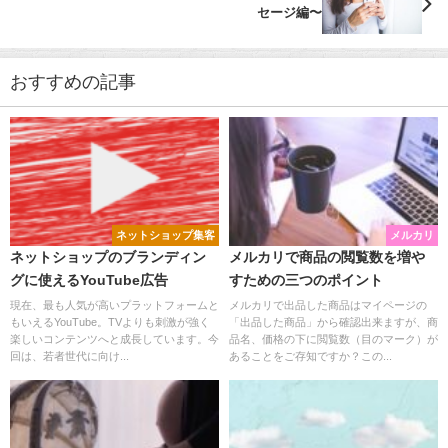
セージ編〜
おすすめの記事
ネットショップ集客
メルカリ
ネットショップのブランディン
メルカリで商品の閲覧数を増や
グに使えるYouTube広告
すための三つのポイント
現在、最も人気が高いプラットフォームと
メルカリで出品した商品はマイページの
もいえるYouTube。TVよりも刺激が強く
「出品した商品」から確認出来ますが、商
楽しいコンテンツへと成長しています。今
品名、価格の下に閲覧数（目のマーク）が
回は、若者世代に向け...
あることをご存知ですか？この...