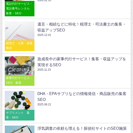
2026.02.10
電話代行サービス・
電話番号レンタル
集客・SEO
遺言・相続などに特化！税理士・司法書士の集客・
収益アップSEO
2025.12.01
税理士・士業・顧客
獲得
急成長中の家事代行サービス！集客・収益アップを
実現するSEO
2025.11.23
家事代行サービス・
SEO・集客
DHA・EPAサプリなどの情報発信・商品販売の集客
SEO
2025.06.21
サプリメント 集
客・SEO
浮気調査の依頼も増える！探偵社サイトのSEO施策