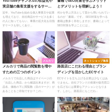
YouTubeチャンネルの収益化や
書籍でSEO対策を学ぶメリット
実店舗の集客支援をするサービ
とデメリットを理解しよう！
スのSEO
近年、YouTubeを始める個人事業主や起業
何かを学ぶ方法として昔から用いられてい
も増えており、自社商品やサービスを多く
るのが「書籍」です。 SEO対策を学べる
の人に知ってもらい、事業の拡大化を目指
書籍は数多く存在しますが、書籍によって
すケースも珍しくあり...
SEO対策を学ぶことには...
メルカリ
ネットショップ集客
メルカリで商品の閲覧数を増や
路面店にこだわる理由とブラン
すための三つのポイント
ディングを活かしたECサイト
メルカリで出品した商品はマイページの
ECサイトを立ち上げる企業は少なくはあ
「出品した商品」から確認出来ますが、商
りません。自社ブランドの発展や販売窓口
品名、価格の下に閲覧数（目のマーク）が
を広げるには重要なアクションとなりま
あることをご存知ですか？この...
す。しかし、路面店にもこだわ...