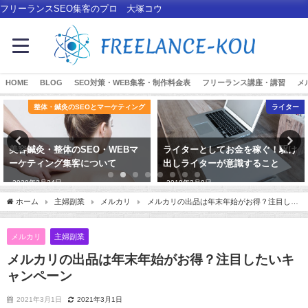
フリーランスSEO集客のプロ 大塚コウ
HOME
BLOG
SEO対策・WEB集客・制作料金表
フリーランス講座・講習
メ
整体・鍼灸のSEOとマーケティング
ライター
美容鍼灸・整体のSEO・WEBマ
ライターとしてお金を稼ぐ！駆け
ーケティング集客について
出しライターが意識すること
2020年2月24日
2019年3月9日
ホーム
主婦副業
メルカリ
メルカリの出品は年末年始がお得？注目した
いキャンペーン
メルカリ
主婦副業
メルカリの出品は年末年始がお得？注目したいキ
ャンペーン
2021年3月1日
2021年3月1日