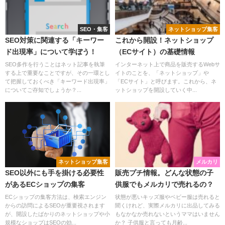
SEO・集客
ネットショップ集客
SEO対策に関連する「キーワー
これから開設！ネットショップ
ド出現率」について学ぼう！
（ECサイト）の基礎情報
SEO多作を行うことはネット記事を執筆
インターネット上で商品を販売するWebサ
する上で重要なことですが、その一環とし
イトのことを、「ネットショップ」や
て把握しておくべき「キーワード出現率」
「ECサイト」と呼びます。これから、ネ
についてご存知でしょうか？...
ットショップを開設していく中...
ネットショップ集客
メルカリ
SEO以外にも手を掛ける必要性
販売プチ情報。どんな状態の子
があるECショップの集客
供服でもメルカリで売れるの？
ECショップの集客方法は、検索エンジン
状態が悪いキッズ服やベビー服は売れると
からの訪問によるSEOが重要視されます
聞くけれど、実際メルカリに出品してみる
が、開設したばかりのネットショップや小
もなかなか売れないというママはいません
規模なショップはSEOの効...
か？ 子供服と言っても月齢...