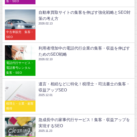
客・SEO
自動車買取サイトの集客を伸ばす強化戦略とSEO対
策の考え方
2026.02.13
中古車販売 集客・
SEO
利用者増加中の電話代行企業の集客・収益を伸ばす
ためのSEO戦略
2026.02.10
電話代行サービス・
電話番号レンタル
集客・SEO
遺言・相続などに特化！税理士・司法書士の集客・
収益アップSEO
2025.12.01
税理士・士業・顧客
獲得
急成長中の家事代行サービス！集客・収益アップを
実現するSEO
2025.11.23