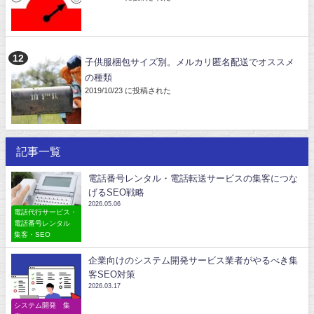
子供服梱包サイズ別。メルカリ匿名配送でオススメ
の種類
2019/10/23 に投稿された
記事一覧
電話番号レンタル・電話転送サービスの集客につな
げるSEO戦略
2026.05.06
電話代行サービス・
電話番号レンタル
集客・SEO
企業向けのシステム開発サービス業者がやるべき集
客SEO対策
2026.03.17
システム開発 集