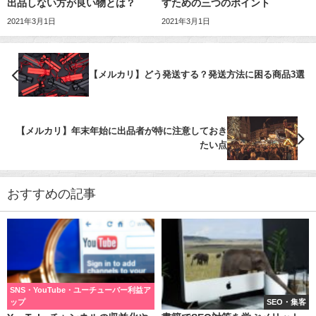
出品しない方が良い物とは？
すための三つのポイント
2021年3月1日
2021年3月1日
【メルカリ】どう発送する？発送方法に困る商品3選
【メルカリ】年末年始に出品者が特に注意しておき
たい点
おすすめの記事
SNS・YouTube・ユーチューバー利益ア
ップ
SEO・集客