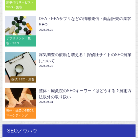
家事代行サービス・
SEO・集客
DHA・EPAサプリなどの情報発信・商品販売の集客
SEO
2025.06.21
サプリメント 集
客・SEO
浮気調査の依頼も増える！探偵社サイトのSEO施策
について
2025.06.21
探偵 SEO・集客
整体・鍼灸院のSEOキーワードはどうする？施術方
法以外の取り扱い
2025.06.04
整体・鍼灸のSEOと
マーケティング
SEOノウハウ