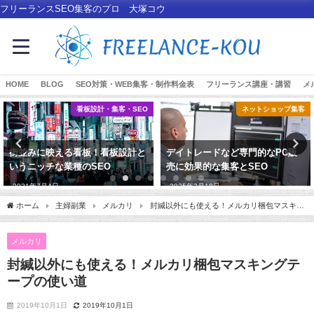
フリーランスSEO集客のプロ 大塚コウ
HOME
BLOG
SEO対策・WEB集客・制作料金表
フリーランス講座・講習
メ
看板設計・集客・SEO
ネットショップ集客
街並みに映える看板！看板設計と
デイトレードなど専門的なPC販
いうニッチな業種のSEO
売に効果的な集客とSEO
2021年7月4日
2025年2月18日
ホーム
主婦副業
メルカリ
封緘以外にも使える！メルカリ梱包マスキン
グテープの使い道
メルカリ
封緘以外にも使える！メルカリ梱包マスキングテ
ープの使い道
2019年10月1日
2019年10月1日