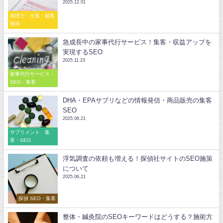
2025.12.01
税理士・士業・顧客
獲得
急成長中の家事代行サービス！集客・収益アップを
実現するSEO
2025.11.23
家事代行サービス・
SEO・集客
DHA・EPAサプリなどの情報発信・商品販売の集客
SEO
2025.06.21
サプリメント 集
客・SEO
浮気調査の依頼も増える！探偵社サイトのSEO施策
について
2025.06.21
探偵 SEO・集客
整体・鍼灸院のSEOキーワードはどうする？施術方