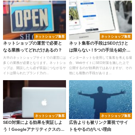
ネットショップ集客
ネットショップ集客
ネットショップの運営で必要と
ネット集客の手段はSEOだけと
なる業務ってどれだけあるの？
は限らない！5つの手法を紹介し
ます。
大半のネットショップサイトでの運営には
インターネットを使用して集客を考える場
多くの業務が必要となります。ネットショ
合、WebサイトにSEO対策を施した上で
ップは、開設したら必ず収益につながるサ
公開するのが効果的ではありますが、その
イトは限られたブランド力の...
他にも複数の手段がありま...
ネットショップ集客
ネットショップ集客
SEO対策による効果を実証しよ
広告よりも被リンク重視でサイ
う！Googleアナリティクスのメ
トをやるのがいい理由