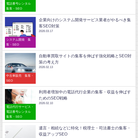
電話番号レンタル
集客・SEO
企業向けのシステム開発サービス業者がやるべき集
客SEO対策
2026.03.17
システム開発 集
客・SEO
自動車買取サイトの集客を伸ばす強化戦略とSEO対
策の考え方
2026.02.13
中古車販売 集客・
SEO
利用者増加中の電話代行企業の集客・収益を伸ばす
ためのSEO戦略
2026.02.10
電話代行サービス・
電話番号レンタル
集客・SEO
遺言・相続などに特化！税理士・司法書士の集客・
収益アップSEO