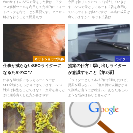
リットについて。
WebサイトのSEO対策をした後は、アク
今回は被リンクについてお話していきま
セス解析ツールを利用して定期的にフィー
す。SEO対策としてネット広告を利用し
ドバックを行うことが重要です。アクセス
ているサイトは多いですが、本当に成果は
解析を行うことで問題点や...
出ていますか？ ネット広告は...
ネットショップ集客
ライター
仕事が減らないSEOライターに
提案の仕方！駆け出しライター
なるためのコツ
が意識すること【第2弾】
仕事を継続的にもらえるライターは、
「ライターとして本格的に始動したけど、
SEO対策がしっかりできています。SEO
提案が通らない」 「低単価の依頼ばかり
対策は特別なことではなく、文章を書くと
で副業と言うには程遠い」 あなたもこの
きに順序良くした方が書きやす...
ような悩みはありませんか？...