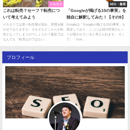
メルカリ
SEO・集客
これは転売？セーフ？転売につ
「Googleが掲げる10の事実」を
いて考えてみよう
独自に解釈してみた！【その9】
メルカリでは度々転売屋が現れ、世間を騒
Googleは「Googleが掲げる10の事実」を
がせておりますが、そもそもどこからが転
策定しており、ここにはSEO対策のヒン
売となってしまうのでしょうか？最近では
トが隠されていると考えられます。 そこ
なんでも「転売なのではない...
で、「Goo...
プロフィール