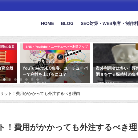
HOME
BLOG
SEO対策・WEB集客・制作
語塾の集客
SNS・YouTube・ユーチューバー利益アップ
教育全般
YouTubeのSEO集客。ユーチューバ
案外利用者は多い！浮
ーで利益を上げるには？
調査をする探偵社の集客
2019年5月24日
2025年1月18日
メリット！費用がかかっても外注するべき理由
ット！費用がかかっても外注するべき理