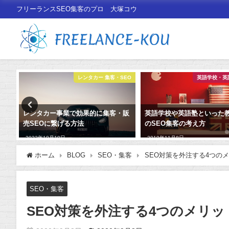
フリーランスSEO集客のプロ 大塚コウ
SEO
レンタカー 集客・SEO
英語学校・英
？人
レンタカー事業で効果的に集客・販
英語学校や英語塾といった
売SEOに繋げる方法
のSEO集客の考え方
2022年10月10日
2019年11月8日
ホーム
BLOG
SEO・集客
SEO対策を外注する4つの
SEO・集客
SEO対策を外注する4つのメリ