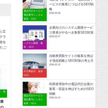
ービスの集客につなげるSEO戦
略
電話代行サービス・
2026.05.06
電話番号レンタル
集客・SEO
企業向けのシステム開発サービ
ら立
ス業者がやるべき集客SEO対策
クラ
2026.03.17
旅を
システム開発 集
たご
客・SEO
自動車買取サイトの集客を伸ば
す強化戦略とSEO対策の考え方
2026.02.13
中古車販売 集客・
SEO
利用者増加中の電話代行企業の
集客・収益を伸ばすためのSEO
ル 集
戦略
電話代行サービス・
2026.02.10
電話番号レンタル
企業
集客・SEO
めの