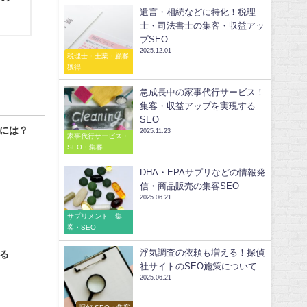
遺言・相続などに特化！税理
士・司法書士の集客・収益アッ
プSEO
2025.12.01
税理士・士業・顧客
獲得
急成長中の家事代行サービス！
集客・収益アップを実現する
SEO
るには？
2025.11.23
家事代行サービス・
SEO・集客
DHA・EPAサプリなどの情報発
信・商品販売の集客SEO
2025.06.21
サプリメント 集
客・SEO
浮気調査の依頼も増える！探偵
る
社サイトのSEO施策について
2025.06.21