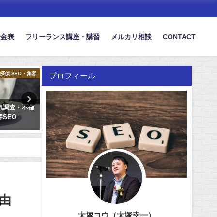
料金表
フリーランス講座・講習
メルカリ相談
CONTACT
探偵 SEO・集客
医療機器（ブルーラジカル） 集客・SEO
ブランディ
プロフィール
気調査・不倫
あたらしいテクノロジーを販売する
企業成長を加速さ
SEO
医療機器の販売集客・SEO
グ会社の集客につ
2025年1月18日
2024年12月7日
由
大塚コウ（大塚幸一）