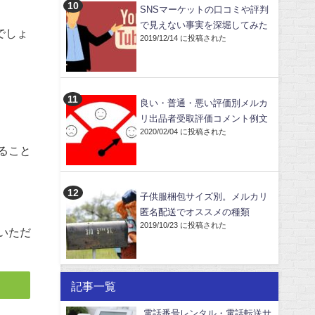
SNSマーケットの口コミや評判
で見えない事実を深堀してみた
でしょ
2019/12/14 に投稿された
良い・普通・悪い評価別メルカ
リ出品者受取評価コメント例文
2020/02/04 に投稿された
ること
子供服梱包サイズ別。メルカリ
匿名配送でオススメの種類
2019/10/23 に投稿された
いただ
記事一覧
電話番号レンタル・電話転送サ