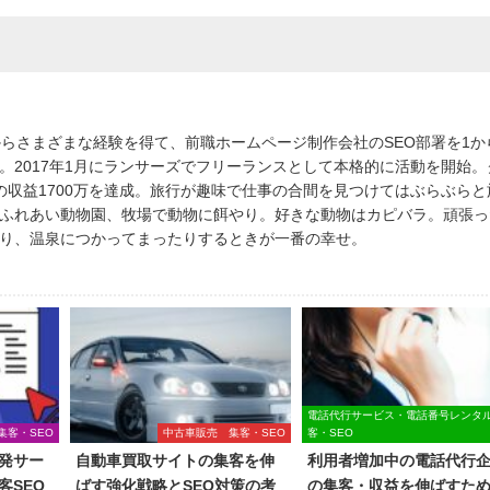
からさまざまな経験を得て、前職ホームページ制作会社のSEO部署を1か
。2017年1月にランサーズでフリーランスとして本格的に活動を開始。
の収益1700万を達成。旅行が趣味で仕事の合間を見つけてはぶらぶらと
ふれあい動物園、牧場で動物に餌やり。好きな動物はカピバラ。頑張っ
り、温泉につかってまったりするときが一番の幸せ。
電話代行サービス・電話番号レンタ
集客・SEO
中古車販売 集客・SEO
客・SEO
発サー
自動車買取サイトの集客を伸
利用者増加中の電話代行
客SEO
ばす強化戦略とSEO対策の考
の集客・収益を伸ばすた