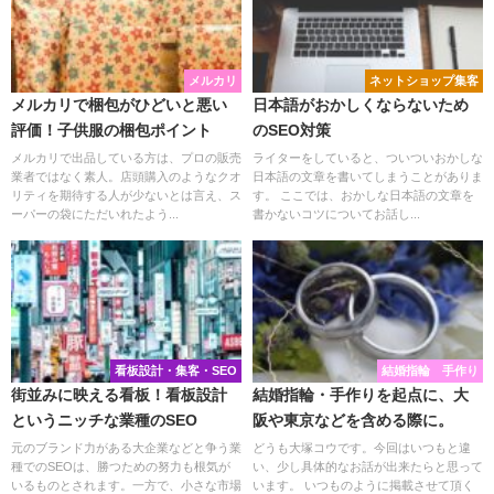
メルカリ
ネットショップ集客
メルカリで梱包がひどいと悪い
日本語がおかしくならないため
評価！子供服の梱包ポイント
のSEO対策
メルカリで出品している方は、プロの販売
ライターをしていると、ついついおかしな
業者ではなく素人。店頭購入のようなクオ
日本語の文章を書いてしまうことがありま
リティを期待する人が少ないとは言え、ス
す。 ここでは、おかしな日本語の文章を
ーパーの袋にただいれたよう...
書かないコツについてお話し...
看板設計・集客・SEO
結婚指輪 手作り
街並みに映える看板！看板設計
結婚指輪・手作りを起点に、大
というニッチな業種のSEO
阪や東京などを含める際に。
元のブランド力がある大企業などと争う業
どうも大塚コウです。今回はいつもと違
種でのSEOは、勝つための努力も根気が
い、少し具体的なお話が出来たらと思って
いるものとされます。一方で、小さな市場
います。 いつものように掲載させて頂く