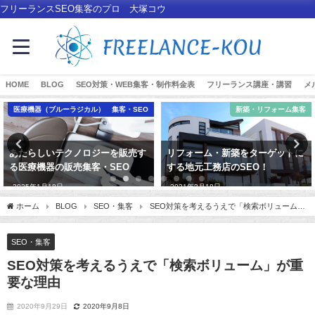
フリーランスSEO集客のプロ 大塚コウ
HOME
BLOG
SEO対策・WEB集客・制作料金表
フリーランス講座・講習
メ
医療機器（ブルーラジカル） 集客・SEO
新築・リフォーム集客
あたらしいテクノロジーを販売す
リフォーム・新築をターゲットに
る医療機器の販売集客・SEO
する地元工務店のSEO！
2025年1月18日
2021年3月18日
ホーム
BLOG
SEO・集客
SEO対策を考えるうえで「検索ボリューム」
が重要な理由
SEO・集客
SEO対策を考えるうえで「検索ボリューム」が重
要な理由
2020年9月29日
2020年9月8日