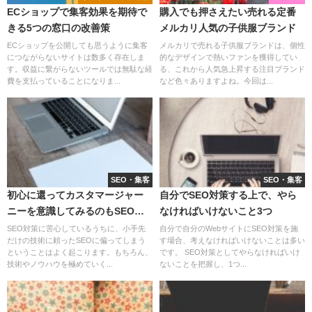
ECショップで集客効果を期待で
購入でも押さえたい売れる定番
きる5つの窓口の改善策
メルカリ人気の子供服ブランド
ECショップを公開しても思うように集客
メルカリで売れる子供服ブランドは、個性
につながらないサイトは数多く存在しま
的なデザインで熱いファンを獲得してい
す。収益に繋がらないツールでは無駄な経
る、これから人気急上昇する注目ブランド
費を支払っていることになりま...
など色々ありますよね。今回は...
SEO・集客
SEO・集客
初心に還ってカスタマージャー
自分でSEO対策する上で、やら
ニーを意識してみるのもSEO対
なければいけないこと3つ
策の1つです！
SEO対策に苦心しているうちに、小手先
自分で自分のWebサイトにSEO対策を施
だけの技術に頼ったSEOに偏ってしまう
す場合、考えなければいけないことは多い
ということはよく起こります。もちろん、
です。 SEO対策としてやらなければいけ
技術やノウハウを極めていく...
ないことを把握し、1つ...