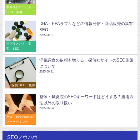
家事代行サービス・
SEO・集客
DHA・EPAサプリなどの情報発信・商品販売の集客
SEO
2025.06.21
サプリメント 集
客・SEO
浮気調査の依頼も増える！探偵社サイトのSEO施策
について
2025.06.21
探偵 SEO・集客
整体・鍼灸院のSEOキーワードはどうする？施術方
法以外の取り扱い
2025.06.04
整体・鍼灸のSEOと
マーケティング
SEOノウハウ