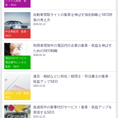
システム開発 集
客・SEO
自動車買取サイトの集客を伸ばす強化戦略とSEO対
策の考え方
2026.02.13
中古車販売 集客・
SEO
利用者増加中の電話代行企業の集客・収益を伸ばす
ためのSEO戦略
2026.02.10
電話代行サービス・
電話番号レンタル
集客・SEO
遺言・相続などに特化！税理士・司法書士の集客・
収益アップSEO
2025.12.01
税理士・士業・顧客
獲得
急成長中の家事代行サービス！集客・収益アップを
実現するSEO
2025.11.23