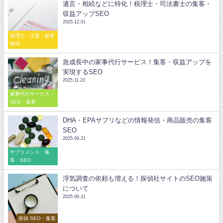
遺言・相続などに特化！税理士・司法書士の集客・
収益アップSEO
2025.12.01
税理士・士業・顧客
獲得
急成長中の家事代行サービス！集客・収益アップを
実現するSEO
2025.11.23
家事代行サービス・
SEO・集客
DHA・EPAサプリなどの情報発信・商品販売の集客
SEO
2025.06.21
サプリメント 集
客・SEO
浮気調査の依頼も増える！探偵社サイトのSEO施策
について
2025.06.21
探偵 SEO・集客