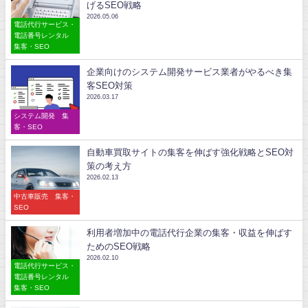
げるSEO戦略
2026.05.06
電話代行サービス・
電話番号レンタル
集客・SEO
企業向けのシステム開発サービス業者がやるべき集
客SEO対策
2026.03.17
システム開発 集
客・SEO
自動車買取サイトの集客を伸ばす強化戦略とSEO対
策の考え方
2026.02.13
中古車販売 集客・
SEO
利用者増加中の電話代行企業の集客・収益を伸ばす
ためのSEO戦略
2026.02.10
電話代行サービス・
電話番号レンタル
集客・SEO