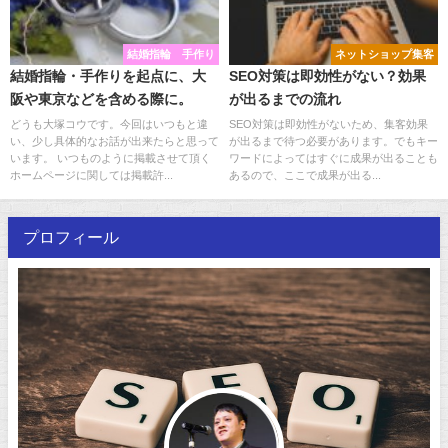
結婚指輪 手作り
ネットショップ集客
結婚指輪・手作りを起点に、大
SEO対策は即効性がない？効果
阪や東京などを含める際に。
が出るまでの流れ
どうも大塚コウです。今回はいつもと違
SEO対策は即効性がないため、集客効果
い、少し具体的なお話が出来たらと思って
が出るまで待つ必要があります。でもキー
います。 いつものように掲載させて頂く
ワードによってはすぐに成果が出ることも
ホームページに関しては掲載許...
あるので、ここで成果が出る...
プロフィール