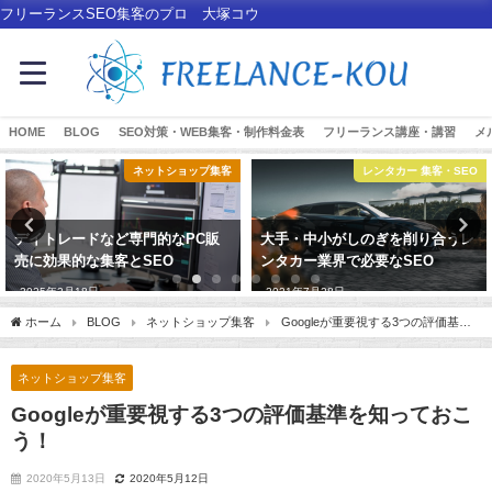
フリーランスSEO集客のプロ 大塚コウ
HOME
BLOG
SEO対策・WEB集客・制作料金表
フリーランス講座・講習
メ
ネットショップ集客
レンタカー 集客・SEO
デイトレードなど専門的なPC販
大手・中小がしのぎを削り合うレ
売に効果的な集客とSEO
ンタカー業界で必要なSEO
2025年2月18日
2021年7月28日
ホーム
BLOG
ネットショップ集客
Googleが重要視する3つの評価基準
を知っておこう！
ネットショップ集客
Googleが重要視する3つの評価基準を知っておこ
う！
2020年5月13日
2020年5月12日