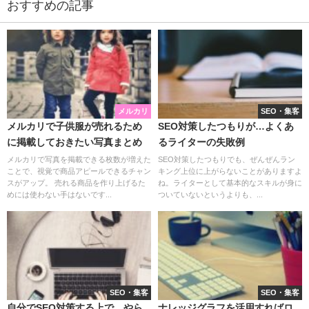
おすすめの記事
メルカリ
SEO・集客
メルカリで子供服が売れるため
SEO対策したつもりが…よくあ
に掲載しておきたい写真まとめ
るライターの失敗例
メルカリで写真を掲載できる枚数が増えた
SEO対策したつもりでも、ぜんぜんラン
ことで、視覚で商品アピールできるチャン
キング上位に上がらないことがありますよ
スがアップ。 売れる商品を作り上げるた
ね。ライターとして基本的なスキルが身に
めには使わない手はないです...
ついていないというよりも、...
SEO・集客
SEO・集客
自分でSEO対策する上で、やら
ナレッジグラフを活用すればロ