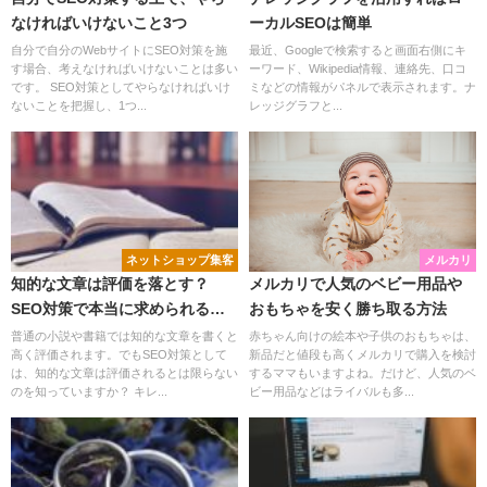
なければいけないこと3つ
ーカルSEOは簡単
自分で自分のWebサイトにSEO対策を施
最近、Googleで検索すると画面右側にキ
す場合、考えなければいけないことは多い
ーワード、Wikipedia情報、連絡先、口コ
です。 SEO対策としてやらなければいけ
ミなどの情報がパネルで表示されます。ナ
ないことを把握し、1つ...
レッジグラフと...
ネットショップ集客
メルカリ
知的な文章は評価を落とす？
メルカリで人気のベビー用品や
SEO対策で本当に求められる文
おもちゃを安く勝ち取る方法
章
普通の小説や書籍では知的な文章を書くと
赤ちゃん向けの絵本や子供のおもちゃは、
高く評価されます。でもSEO対策として
新品だと値段も高くメルカリで購入を検討
は、知的な文章は評価されるとは限らない
するママもいますよね。だけど、人気のベ
のを知っていますか？ キレ...
ビー用品などはライバルも多...