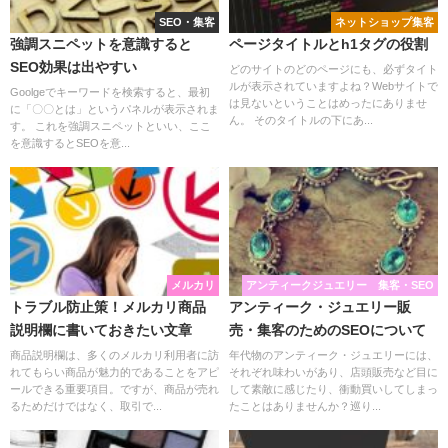
SEO・集客
ネットショップ集客
強調スニペットを意識すると
ページタイトルとh1タグの役割
SEO効果は出やすい
どのサイトのどのページにも、必ずタイト
ルが表示されていますよね？Webサイトで
Goolgeでキーワードを検索すると、最初
は見ないということはめったにありませ
に「〇〇とは」というパネルが表示されま
ん。 そのタイトルの下にあ...
す。 これを強調スニペットといい、ここ
を意識するとSEOを意...
メルカリ
アンティークジュエリー 集客・SEO
トラブル防止策！メルカリ商品
アンティーク・ジュエリー販
説明欄に書いておきたい文章
売・集客のためのSEOについて
商品説明欄は、多くのメルカリ利用者に訪
年代物のアンティーク・ジュエリーには、
れてもらい商品が魅力的であることをアピ
それぞれ味わいがあり、店頭販売など目に
ールできる重要項目。ですが、商品が売れ
して素敵に感じたり、衝動買いしてしまっ
るためだけではなく、取引で...
たことはありませんか？巡り...