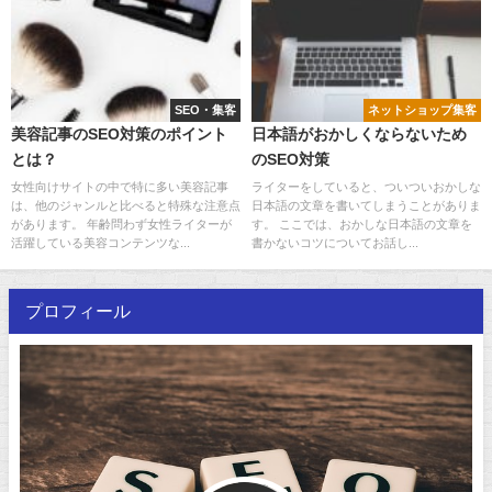
SEO・集客
ネットショップ集客
美容記事のSEO対策のポイント
日本語がおかしくならないため
とは？
のSEO対策
女性向けサイトの中で特に多い美容記事
ライターをしていると、ついついおかしな
は、他のジャンルと比べると特殊な注意点
日本語の文章を書いてしまうことがありま
があります。 年齢問わず女性ライターが
す。 ここでは、おかしな日本語の文章を
活躍している美容コンテンツな...
書かないコツについてお話し...
プロフィール