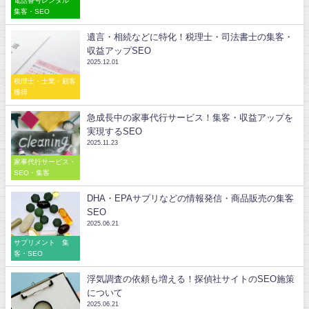
電話番号レンタル
集客・SEO
遺言・相続などに特化！税理士・司法書士の集客・
収益アップSEO
2025.12.01
税理士・士業・顧客
獲得
急成長中の家事代行サービス！集客・収益アップを
実現するSEO
2025.11.23
家事代行サービス・
SEO・集客
DHA・EPAサプリなどの情報発信・商品販売の集客
SEO
2025.06.21
サプリメント 集
客・SEO
浮気調査の依頼も増える！探偵社サイトのSEO施策
について
2025.06.21