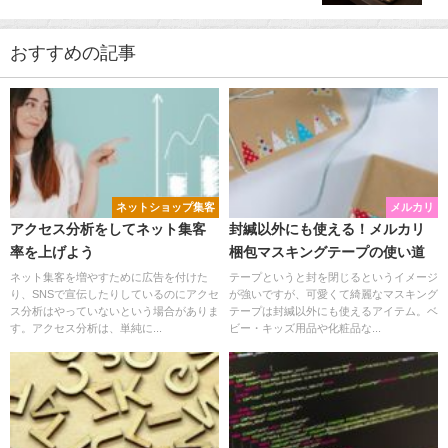
おすすめの記事
ネットショップ集客
メルカリ
アクセス分析をしてネット集客
封緘以外にも使える！メルカリ
率を上げよう
梱包マスキングテープの使い道
ネット集客を増やすために広告を付けた
テープというと封を閉じるというイメージ
り、SNSで宣伝したりしているのにアクセ
が強いですが、可愛くて綺麗なマスキング
ス分析はやっていないという場合がありま
テープは封緘以外にも使えるアイテム。ベ
す。アクセス分析は、単純に...
ビー・キッズ用品や化粧品な...