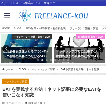
フリーランスSEO集客のプロ 大塚コウ
HOME
BLOG
SEO対策・WEB集客・制作料金表
フリーランス講座・講習
メ
ブランディング会社 集客・SEO
結婚相談所 集客・SEO
企業成長を加速させるブランディ
マッチングアプリには勝てない？
ング会社の集客につなげるSEO
結婚相談所の集客のためのSEO
2024年12月7日
2023年8月31日
ホーム
BLOG
ネットショップ集客
EATを実践する方法！ネット記事に
必要なEATを使いこなす知識
ネットショップ集客
EATを実践する方法！ネット記事に必要なEATを
使いこなす知識
2020年6月10日
2020年6月10日