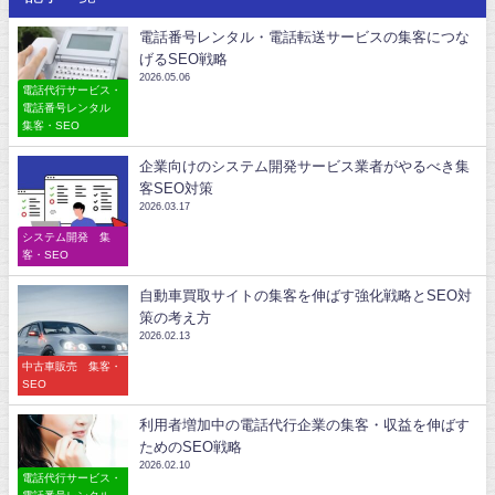
電話番号レンタル・電話転送サービスの集客につな
げるSEO戦略
2026.05.06
電話代行サービス・
電話番号レンタル
集客・SEO
企業向けのシステム開発サービス業者がやるべき集
客SEO対策
2026.03.17
システム開発 集
客・SEO
自動車買取サイトの集客を伸ばす強化戦略とSEO対
策の考え方
2026.02.13
中古車販売 集客・
SEO
利用者増加中の電話代行企業の集客・収益を伸ばす
ためのSEO戦略
2026.02.10
電話代行サービス・