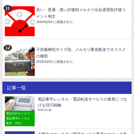
良い・普通・悪い評価別メルカリ出品者受取評価コ
メント例文
2020/02/04 に投稿された
子供服梱包サイズ別。メルカリ匿名配送でオススメ
の種類
2019/10/23 に投稿された
記事一覧
電話番号レンタル・電話転送サービスの集客につな
げるSEO戦略
2026.05.06
電話代行サービス・
電話番号レンタル
集客・SEO