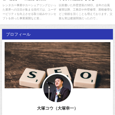
レンタカー事業やカーシェアリングといっ
以前書いた外壁塗装のSEO。去年の台風
た業界への注目が集まる現代では、ユーザ
被害以降、工務店や外壁修理、屋根修理な
ービリティを向上させる取り組みやコンセ
どご依頼を頂くことも増えております。父
プトを持った事業展開など差...
親も実は建築関係だったので...
プロフィール
大塚コウ（大塚幸一）