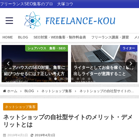
フリーランスSEO集客のプロ 大塚コウ
HOME
BLOG
SEO対策・WEB集客・制作料金表
フリーランス講座・講習
メ
シェアハウス 集客・SEO
ライター
シェアハウスのSEO対策。集客に
ライターとしてお金を稼ぐ！駆け
結びつかせるには？正しい考え方
出しライターが意識すること
2020年7月14日
2019年3月9日
ホーム
BLOG
ネットショップ集客
ネットショップの自社型サイトのメ
リット・デメリットとは
ネットショップ集客
ネットショップの自社型サイトのメリット・デメ
リットとは
2019年4月1日
2019年4月1日