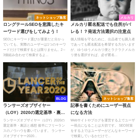
ネットショップ集客
メルカリ
ロングテールSEOを意識したキ
メルカリ匿名配送でも住所がバ
ーワード選びをしてみよう！
レる！？発送方法選択の注意点
SEOにキーワード選びが重要だと分かっ
個人情報を守るために、出品者でも購入者
ていても、実際のユーザーは1つのキーワ
であっても匿名配送を希望する方がいます
ードだけで検索するとは限りません。2～
が、ゆうゆうメルカリ便とラクラクメルカ
3個組み合わせて検索するよ...
リ便を選択すれば、必ず匿名...
BLOG
ネットショップ集客
ランサーズオブザイヤー
記事を書くためにユーザー視点
（LOY）2020の選定基準・裏話
になる方法
と感想
ランサーズオブザイヤー（LOY）2020の
Webサイトやブログを運営する上でユーザ
選定基準・裏話と感想 後半にフリーラン
ー視点になることは大切です。 SEO対策
スのノウハウを書いています。 ランサー
をする上ではユーザーがどんなキーワード
ズオブザイヤー2020...
で検索しているかだけで...