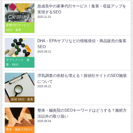
急成長中の家事代行サービス！集客・収益アップを
実現するSEO
2025.11.23
家事代行サービス・
SEO・集客
DHA・EPAサプリなどの情報発信・商品販売の集客
SEO
2025.06.21
サプリメント 集
客・SEO
浮気調査の依頼も増える！探偵社サイトのSEO施策
について
2025.06.21
探偵 SEO・集客
整体・鍼灸院のSEOキーワードはどうする？施術方
法以外の取り扱い
2025.06.04
整体・鍼灸のSEOと