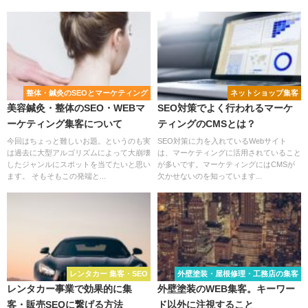
整体・鍼灸のSEOとマーケティング
ネットショップ集客
美容鍼灸・整体のSEO・WEBマ
SEO対策でよく行われるマーケ
ーケティング集客について
ティングのCMSとは？
今回はちょっと難しいお題。というのも実
SEO対策に力を入れているWebサイト
は過去に大型アルゴリズムによって大崩壊
は、マーケティングに活用されていること
したジャンルにスポットを当てたいと思い
が多いです。マーケティングにはCMSが
ます。 そもそもこの発端と...
欠かせないのを知っています...
レンタカー 集客・SEO
外壁塗装・屋根修理・工務店の集客
レンタカー事業で効果的に集
外壁塗装のWEB集客。キーワー
客・販売SEOに繋げる方法
ド以外に注視すること