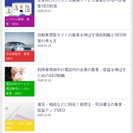
企業向けのシステム開発サービス業者がやるべき集
客SEO対策
2026.03.17
システム開発 集
客・SEO
自動車買取サイトの集客を伸ばす強化戦略とSEO対
策の考え方
2026.02.13
中古車販売 集客・
SEO
利用者増加中の電話代行企業の集客・収益を伸ばす
ためのSEO戦略
2026.02.10
電話代行サービス・
電話番号レンタル
集客・SEO
遺言・相続などに特化！税理士・司法書士の集客・
収益アップSEO
2025.12.01
税理士・士業・顧客
獲得